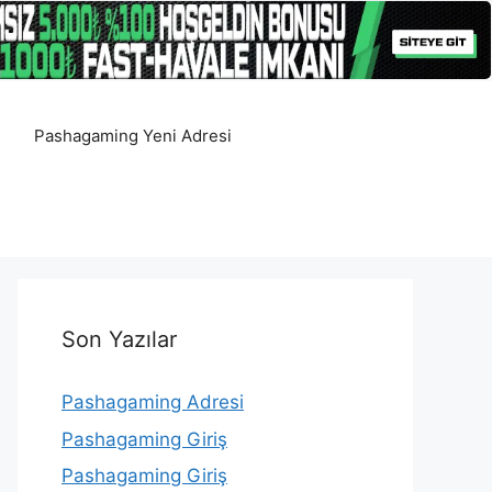
Pashagaming Yeni Adresi
Son Yazılar
Pashagaming Adresi
Pashagaming Giriş
Pashagaming Giriş