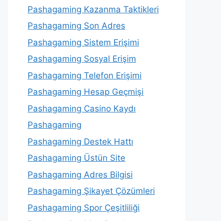
Pashagaming Kazanma Taktikleri
Pashagaming Son Adres
Pashagaming Sistem Erişimi
Pashagaming Sosyal Erişim
Pashagaming Telefon Erişimi
Pashagaming Hesap Geçmişi
Pashagaming Casino Kaydı
Pashagaming
Pashagaming Destek Hattı
Pashagaming Üstün Site
Pashagaming Adres Bilgisi
Pashagaming Şikayet Çözümleri
Pashagaming Spor Çeşitliliği