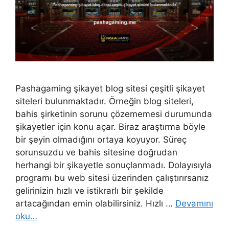
Pashagaming şikayet blog sitesi çeşitli şikayet
siteleri bulunmaktadır. Örneğin blog siteleri,
bahis şirketinin sorunu çözememesi durumunda
şikayetler için konu açar. Biraz araştırma böyle
bir şeyin olmadığını ortaya koyuyor. Süreç
sorunsuzdu ve bahis sitesine doğrudan
herhangi bir şikayetle sonuçlanmadı. Dolayısıyla
programı bu web sitesi üzerinden çalıştırırsanız
gelirinizin hızlı ve istikrarlı bir şekilde
artacağından emin olabilirsiniz. Hızlı …
Devamını
oku…