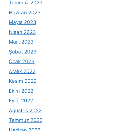
Temmuz 2023
Haziran 2023
Mayıs 2023
Nisan 2023
Mart 2023
Şubat 2023
Ocak 2023
Aralık 2022
Kasım 2022
Ekim 2022
Eylül 2022
Ağustos 2022
Temmuz 2022
Haziran 2022