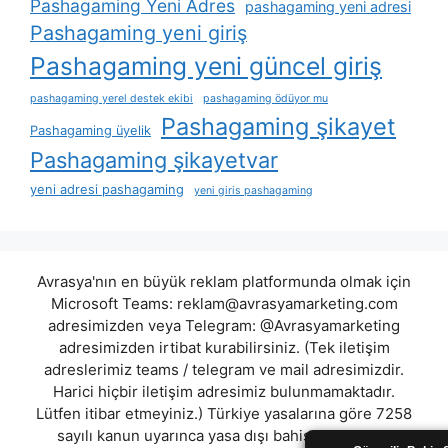
Pashagaming Yeni Adres
pashagaming yeni adresi
Pashagaming yeni giriş
Pashagaming yeni güncel giriş
pashagaming yerel destek ekibi
pashagaming ödüyor mu
Pashagaming şikayet
Pashagaming üyelik
Pashagaming şikayetvar
yeni adresi pashagaming
yeni giris pashagaming
Avrasya'nın en büyük reklam platformunda olmak için
Microsoft Teams:
reklam@avrasyamarketing.com
adresimizden veya Telegram: @Avrasyamarketing
adresimizden irtibat kurabilirsiniz. (Tek iletişim
adreslerimiz teams / telegram ve mail adresimizdir.
Harici hiçbir iletişim adresimiz bulunmamaktadır.
Lütfen itibar etmeyiniz.) Türkiye yasalarına göre 7258
sayılı kanun uyarınca yasa dışı bahis oynamanın