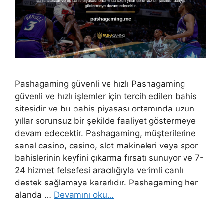
Pashagaming güvenli ve hızlı Pashagaming
güvenli ve hızlı işlemler için tercih edilen bahis
sitesidir ve bu bahis piyasası ortamında uzun
yıllar sorunsuz bir şekilde faaliyet göstermeye
devam edecektir. Pashagaming, müşterilerine
sanal casino, casino, slot makineleri veya spor
bahislerinin keyfini çıkarma fırsatı sunuyor ve 7-
24 hizmet felsefesi aracılığıyla verimli canlı
destek sağlamaya kararlıdır. Pashagaming her
alanda …
Devamını oku…