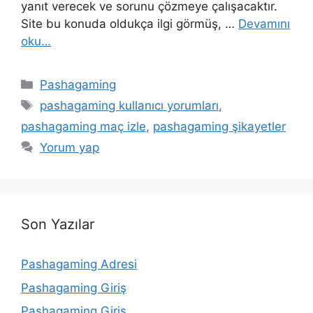
yanıt verecek ve sorunu çözmeye çalışacaktır.
Site bu konuda oldukça ilgi görmüş, …
Devamını
oku…
Kategoriler
Pashagaming
Etiketler
pashagaming kullanıcı yorumları
,
pashagaming maç izle
,
pashagaming şikayetler
Yorum yap
Son Yazılar
Pashagaming Adresi
Pashagaming Giriş
Pashagaming Giriş