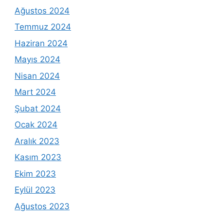
Ağustos 2024
Temmuz 2024
Haziran 2024
Mayıs 2024
Nisan 2024
Mart 2024
Şubat 2024
Ocak 2024
Aralık 2023
Kasım 2023
Ekim 2023
Eylül 2023
Ağustos 2023