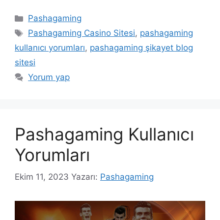
Kategoriler
Pashagaming
Etiketler
Pashagaming Casino Sitesi
,
pashagaming
kullanıcı yorumları
,
pashagaming şikayet blog
sitesi
Yorum yap
Pashagaming Kullanıcı
Yorumları
Ekim 11, 2023
Yazarı:
Pashagaming