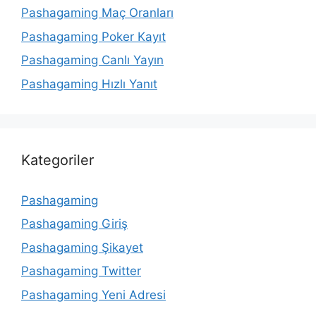
Pashagaming Maç Oranları
Pashagaming Poker Kayıt
Pashagaming Canlı Yayın
Pashagaming Hızlı Yanıt
Kategoriler
Pashagaming
Pashagaming Giriş
Pashagaming Şikayet
Pashagaming Twitter
Pashagaming Yeni Adresi