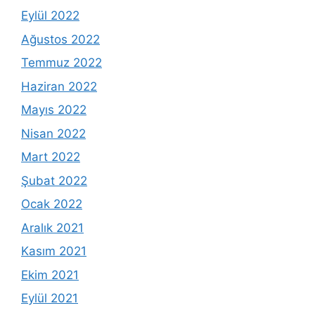
Eylül 2022
Ağustos 2022
Temmuz 2022
Haziran 2022
Mayıs 2022
Nisan 2022
Mart 2022
Şubat 2022
Ocak 2022
Aralık 2021
Kasım 2021
Ekim 2021
Eylül 2021