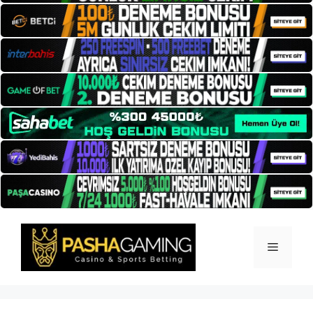
İçeriğe
atla
Menü