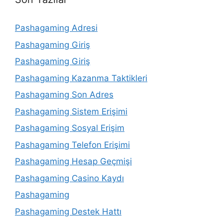
Pashagaming Adresi
Pashagaming Giriş
Pashagaming Giriş
Pashagaming Kazanma Taktikleri
Pashagaming Son Adres
Pashagaming Sistem Erişimi
Pashagaming Sosyal Erişim
Pashagaming Telefon Erişimi
Pashagaming Hesap Geçmişi
Pashagaming Casino Kaydı
Pashagaming
Pashagaming Destek Hattı