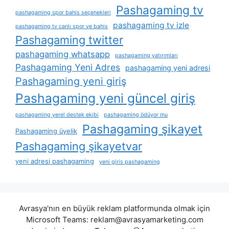
Pashagaming tv
pashagaming spor bahis seçenekleri
pashagaming tv izle
pashagaming tv canlı spor ve bahis
Pashagaming twitter
pashagaming whatsapp
pashagaming yatırımları
Pashagaming Yeni Adres
pashagaming yeni adresi
Pashagaming yeni giriş
Pashagaming yeni güncel giriş
pashagaming yerel destek ekibi
pashagaming ödüyor mu
Pashagaming şikayet
Pashagaming üyelik
Pashagaming şikayetvar
yeni adresi pashagaming
yeni giris pashagaming
Avrasya'nın en büyük reklam platformunda olmak için
Microsoft Teams:
reklam@avrasyamarketing.com