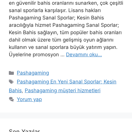
en güvenilir bahis oranlarını sunarken, çok çeşitli
sanal sporlarla karşılaşır. Lisans hakları
Pashagaming Sanal Sporlar; Kesin Bahis
aracılığıyla hizmet Pashagaming Sanal Sporlar;
Kesin Bahis sağlayın, tüm popüler bahis oranları
dahil olmak üzere tüm gelişmiş oyun ağlarını
kullanın ve sanal sporlara büyük yatırım yapın.
Üyelerine promosyon …
Devamını oku…
Kategoriler
Pashagaming
Etiketler
Pashagaming En Yeni Sanal Sporlar; Kesin
Bahis
,
Pashagaming müşteri hizmetleri
Yorum yap
Son Yazılar