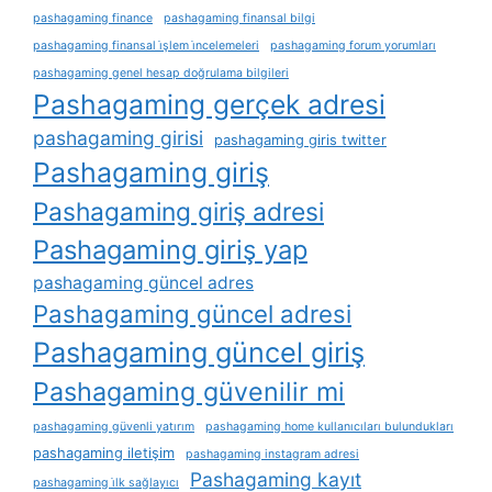
pashagaming finance
pashagaming finansal bilgi
pashagaming finansal i̇şlem i̇ncelemeleri
pashagaming forum yorumları
pashagaming genel hesap doğrulama bilgileri
Pashagaming gerçek adresi
pashagaming girisi
pashagaming giris twitter
Pashagaming giriş
Pashagaming giriş adresi
Pashagaming giriş yap
pashagaming güncel adres
Pashagaming güncel adresi
Pashagaming güncel giriş
Pashagaming güvenilir mi
pashagaming güvenli yatırım
pashagaming home kullanıcıları bulundukları
pashagaming iletişim
pashagaming instagram adresi
Pashagaming kayıt
pashagaming i̇lk sağlayıcı