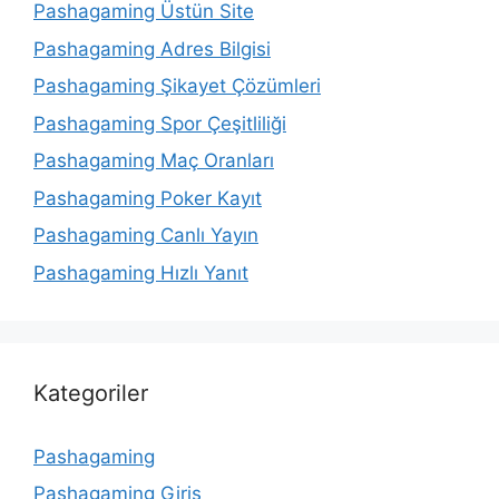
Pashagaming Üstün Site
Pashagaming Adres Bilgisi
Pashagaming Şikayet Çözümleri
Pashagaming Spor Çeşitliliği
Pashagaming Maç Oranları
Pashagaming Poker Kayıt
Pashagaming Canlı Yayın
Pashagaming Hızlı Yanıt
Kategoriler
Pashagaming
Pashagaming Giriş