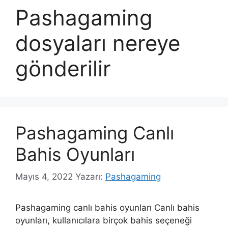
Pashagaming
dosyaları nereye
gönderilir
Pashagaming Canlı
Bahis Oyunları
Mayıs 4, 2022
Yazarı:
Pashagaming
Pashagaming canlı bahis oyunları Canlı bahis
oyunları, kullanıcılara birçok bahis seçeneği