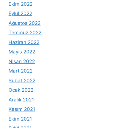
Ekim 2022
Eylül 2022
Ağustos 2022
Temmuz 2022
Haziran 2022
Mayıs 2022
Nisan 2022
Mart 2022
Şubat 2022
Ocak 2022
Aralık 2021
Kasım 2021
Ekim 2021