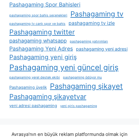
Pashagaming Spor Bahisleri
Pashagaming tv
pashagaming spor bahis seçenekleri
pashagaming tv izle
pashagaming tv canlı spor ve bahis
Pashagaming twitter
pashagaming whatsapp
pashagaming yatırımları
Pashagaming Yeni Adres
pashagaming yeni adresi
Pashagaming yeni giriş
Pashagaming yeni güncel giriş
pashagaming yerel destek ekibi
pashagaming ödüyor mu
Pashagaming şikayet
Pashagaming üyelik
Pashagaming şikayetvar
yeni adresi pashagaming
yeni giris pashagaming
Avrasya'nın en büyük reklam platformunda olmak için