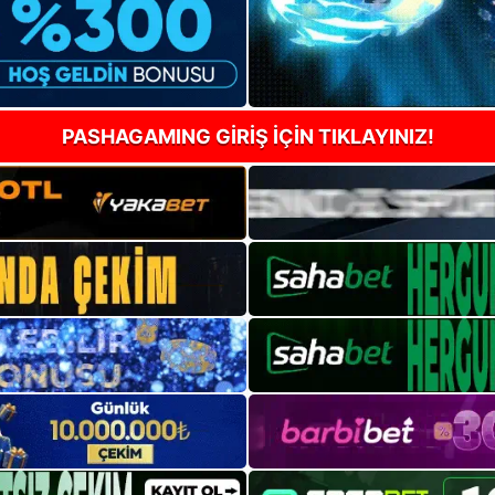
PASHAGAMING GİRİŞ İÇİN TIKLAYINIZ!