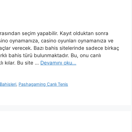
rasından seçim yapabilir. Kayıt olduktan sonra
sino oynamanıza, casino oyunları oynamanıza ve
açlar verecek. Bazı bahis sitelerinde sadece birkaç
rklı bahis türü bulunmaktadır. Bu, onu canlı
ı kılar. Bu site …
Devamını oku…
ahisleri
,
Pashagaming Canlı Tenis