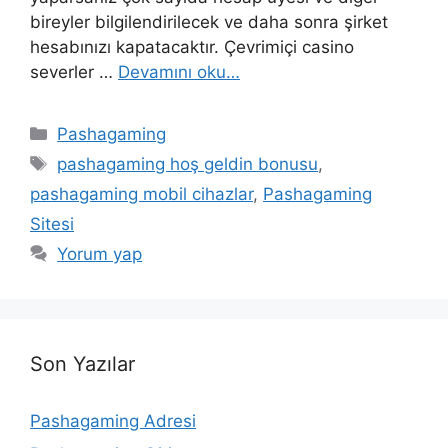
bireyler bilgilendirilecek ve daha sonra şirket
hesabınızı kapatacaktır. Çevrimiçi casino
severler …
Devamını oku…
Kategoriler
Pashagaming
Etiketler
pashagaming hoş geldin bonusu
,
pashagaming mobil cihazlar
,
Pashagaming
Sitesi
Yorum yap
Son Yazılar
Pashagaming Adresi