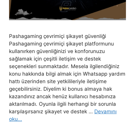
Pashagaming çevrimiçi şikayet güvenliği
Pashagaming çevrimiçi şikayet platformunu
kullanırken güvenliğinizi ve konforunuzu
sağlamak için çeşitli iletişim ve destek
seçenekleri sunmaktadır. Mesela ilgilendiğiniz
konu hakkında bilgi almak için Whatsapp yardım
hattı üzerinden site yetkilileriyle iletişime
geçebilirsiniz. Diyelim ki bonus almaya hak
kazandınız ancak henüz kullanıcı hesabınıza
aktarılmadı. Oyunla ilgili herhangi bir sorunla
karşılaşırsanız şikayet ve destek …
Devamını
oku…