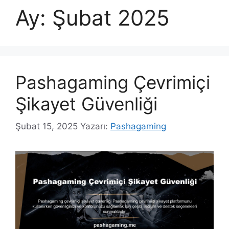
Ay:
Şubat 2025
Pashagaming Çevrimiçi
Şikayet Güvenliği
Şubat 15, 2025
Yazarı:
Pashagaming