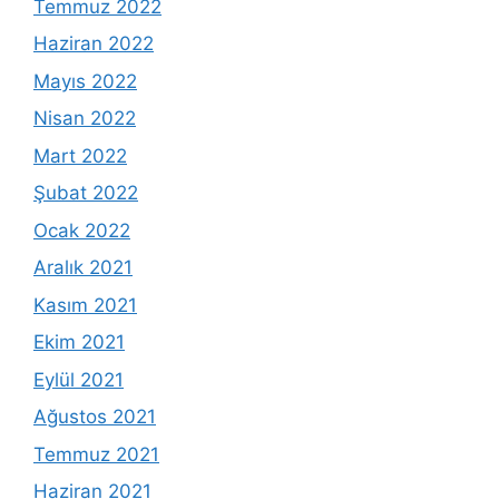
Temmuz 2022
Haziran 2022
Mayıs 2022
Nisan 2022
Mart 2022
Şubat 2022
Ocak 2022
Aralık 2021
Kasım 2021
Ekim 2021
Eylül 2021
Ağustos 2021
Temmuz 2021
Haziran 2021