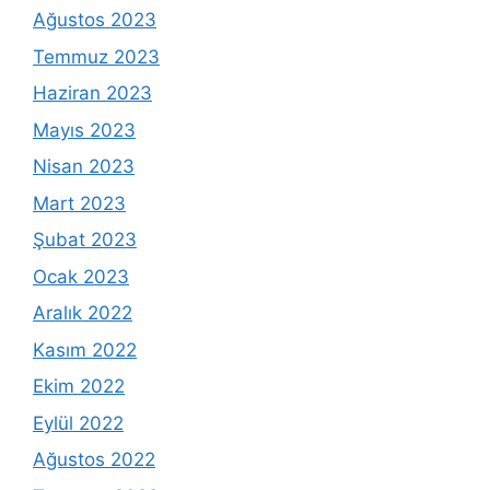
Ağustos 2023
Temmuz 2023
Haziran 2023
Mayıs 2023
Nisan 2023
Mart 2023
Şubat 2023
Ocak 2023
Aralık 2022
Kasım 2022
Ekim 2022
Eylül 2022
Ağustos 2022