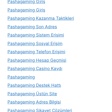
Pashagaming Giriş
Pashagaming Giriş
Pashagaming Kazanma Taktikleri
Pashagaming Son Adres
Pashagaming Sistem Erişimi
Pashagaming Sosyal Erişim
Pashagaming Telefon Erişimi
Pashagaming Hesap Geçmişi
Pashagaming Casino Kaydı
Pashagaming
Pashagaming Destek Hattı
Pashagaming Üstün Site
Pashagaming Adres Bilgisi
Pashagaming Şikayet Çözümleri