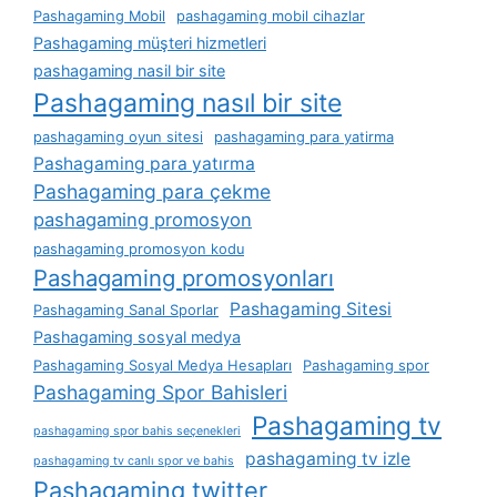
Pashagaming Mobil
pashagaming mobil cihazlar
Pashagaming müşteri hizmetleri
pashagaming nasil bir site
Pashagaming nasıl bir site
pashagaming oyun sitesi
pashagaming para yatirma
Pashagaming para yatırma
Pashagaming para çekme
pashagaming promosyon
pashagaming promosyon kodu
Pashagaming promosyonları
Pashagaming Sitesi
Pashagaming Sanal Sporlar
Pashagaming sosyal medya
Pashagaming Sosyal Medya Hesapları
Pashagaming spor
Pashagaming Spor Bahisleri
Pashagaming tv
pashagaming spor bahis seçenekleri
pashagaming tv izle
pashagaming tv canlı spor ve bahis
Pashagaming twitter