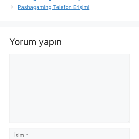
Pashagaming Telefon Erişimi
Yorum yapın
Yorum
İsim