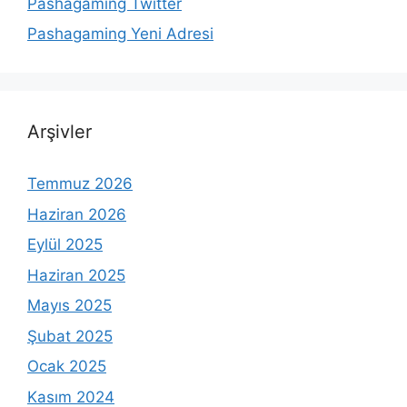
Pashagaming Twitter
Pashagaming Yeni Adresi
Arşivler
Temmuz 2026
Haziran 2026
Eylül 2025
Haziran 2025
Mayıs 2025
Şubat 2025
Ocak 2025
Kasım 2024