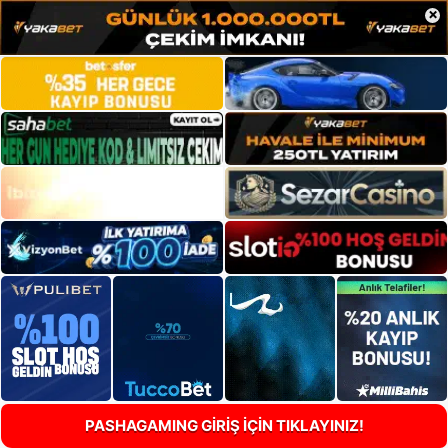
×
PASHAGAMING GİRİŞ İÇİN TIKLAYINIZ!