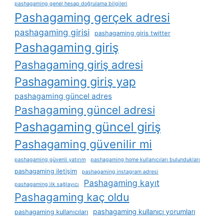
pashagaming genel hesap doğrulama bilgileri
Pashagaming gerçek adresi
pashagaming girisi
pashagaming giris twitter
Pashagaming giriş
Pashagaming giriş adresi
Pashagaming giriş yap
pashagaming güncel adres
Pashagaming güncel adresi
Pashagaming güncel giriş
Pashagaming güvenilir mi
pashagaming güvenli yatırım
pashagaming home kullanıcıları bulundukları
pashagaming iletişim
pashagaming instagram adresi
Pashagaming kayıt
pashagaming i̇lk sağlayıcı
Pashagaming kaç oldu
pashagaming kullanıcı yorumları
pashagaming kullanıcıları