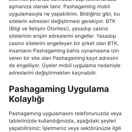
aşmanıza olanak tanır. Pashagaming mobil
uygulamasıyla ne yapabilirim. Bildiğiniz gibi, bu
sitelerin adresleri değiştirmesi gerekiyor. BTK
(Bilgi ve İletişim Otoritesi), yasadışı casino
sitelerinin erişim adreslerini engeller. Yasadışı
casino sitelerini engelleyen bir şirket olan BTK,
insanların Pashagaming bahis oynamasına izin
veren bir site olan Pashagaming kayıt adresini
de engelliyor. Üyeler mobil uygulama nedeniyle
adreslerini değiştirmekten kaçınabilir.
Pashagaming Uygulama
Kolaylığı
Pashagaming uygulamasını telefonunuzda veya
tabletinizde kullandığınızda, aşağıdaki şeyleri
yapabilirsiniz: İşletmeniz veya sektörünüzle ilgili