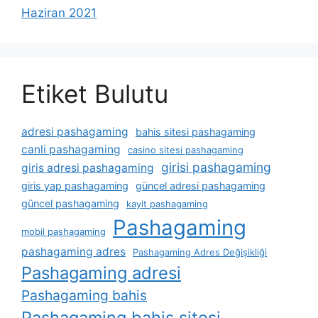
Haziran 2021
Etiket Bulutu
adresi pashagaming
bahis sitesi pashagaming
canli pashagaming
casino sitesi pashagaming
girisi pashagaming
giris adresi pashagaming
giris yap pashagaming
güncel adresi pashagaming
güncel pashagaming
kayit pashagaming
Pashagaming
mobil pashagaming
pashagaming adres
Pashagaming Adres Değişikliği
Pashagaming adresi
Pashagaming bahis
Pashagaming bahis sitesi