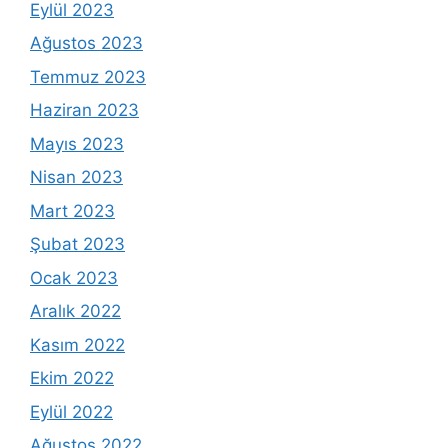
Eylül 2023
Ağustos 2023
Temmuz 2023
Haziran 2023
Mayıs 2023
Nisan 2023
Mart 2023
Şubat 2023
Ocak 2023
Aralık 2022
Kasım 2022
Ekim 2022
Eylül 2022
Ağustos 2022