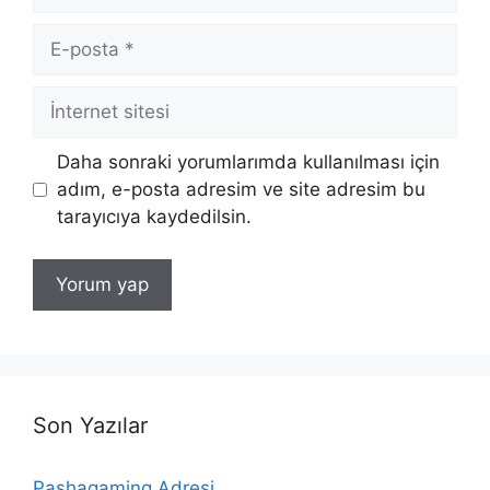
E-
posta
İnternet
sitesi
Daha sonraki yorumlarımda kullanılması için
adım, e-posta adresim ve site adresim bu
tarayıcıya kaydedilsin.
Son Yazılar
Pashagaming Adresi