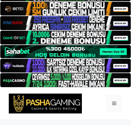
İçeriğe
atla
Menü