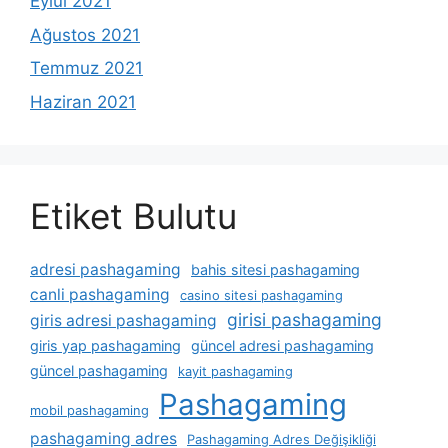
Eylül 2021
Ağustos 2021
Temmuz 2021
Haziran 2021
Etiket Bulutu
adresi pashagaming
bahis sitesi pashagaming
canli pashagaming
casino sitesi pashagaming
girisi pashagaming
giris adresi pashagaming
giris yap pashagaming
güncel adresi pashagaming
güncel pashagaming
kayit pashagaming
Pashagaming
mobil pashagaming
pashagaming adres
Pashagaming Adres Değişikliği