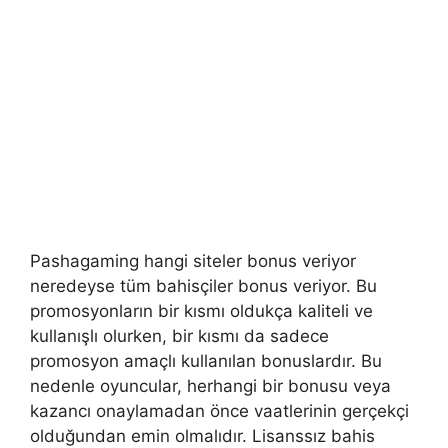
Pashagaming hangi siteler bonus veriyor
neredeyse tüm bahisçiler bonus veriyor. Bu
promosyonların bir kısmı oldukça kaliteli ve
kullanışlı olurken, bir kısmı da sadece
promosyon amaçlı kullanılan bonuslardır. Bu
nedenle oyuncular, herhangi bir bonusu veya
kazancı onaylamadan önce vaatlerinin gerçekçi
olduğundan emin olmalıdır. Lisanssız bahis