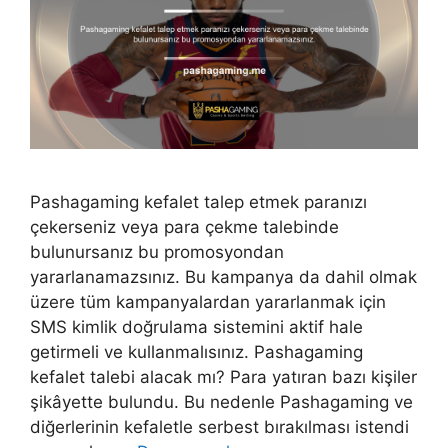
Pashagaming kefalet talep etmek paranızı
çekerseniz veya para çekme talebinde
bulunursanız bu promosyondan
yararlanamazsınız. Bu kampanya da dahil olmak
üzere tüm kampanyalardan yararlanmak için
SMS kimlik doğrulama sistemini aktif hale
getirmeli ve kullanmalısınız. Pashagaming
kefalet talebi alacak mı? Para yatıran bazı kişiler
şikâyette bulundu. Bu nedenle Pashagaming ve
diğerlerinin kefaletle serbest bırakılması istendi