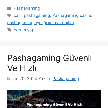
Kategoriler
Pashagaming
Etiketler
canli pashagaming
,
Pashagaming casino
,
pashagaming üyeliğinin avantajları
Yorum yap
Pashagaming Güvenli
Ve Hızlı
Nisan 20, 2024
Yazarı:
Pashagaming