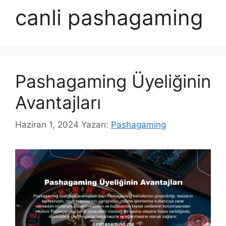
canli pashagaming
Pashagaming Üyeliğinin
Avantajları
Haziran 1, 2024
Yazarı:
Pashagaming