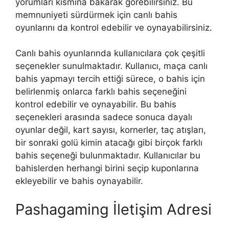
yorumları kısmına bakarak görebilirsiniz. Bu
memnuniyeti sürdürmek için canlı bahis
oyunlarını da kontrol edebilir ve oynayabilirsiniz.
Canlı bahis oyunlarında kullanıcılara çok çeşitli
seçenekler sunulmaktadır. Kullanıcı, maça canlı
bahis yapmayı tercih ettiği sürece, o bahis için
belirlenmiş onlarca farklı bahis seçeneğini
kontrol edebilir ve oynayabilir. Bu bahis
seçenekleri arasında sadece sonuca dayalı
oyunlar değil, kart sayısı, kornerler, taç atışları,
bir sonraki golü kimin atacağı gibi birçok farklı
bahis seçeneği bulunmaktadır. Kullanıcılar bu
bahislerden herhangi birini seçip kuponlarına
ekleyebilir ve bahis oynayabilir.
Pashagaming İletişim Adresi