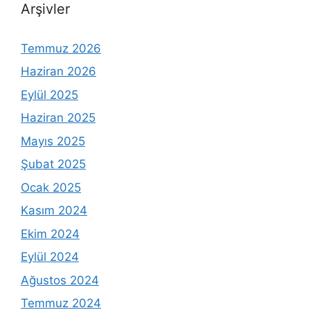
Arşivler
Temmuz 2026
Haziran 2026
Eylül 2025
Haziran 2025
Mayıs 2025
Şubat 2025
Ocak 2025
Kasım 2024
Ekim 2024
Eylül 2024
Ağustos 2024
Temmuz 2024