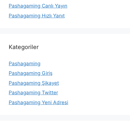
Pashagaming Canlı Yayın
Pashagaming Hızlı Yanıt
Kategoriler
Pashagaming
Pashagaming Giriş
Pashagaming Şikayet
Pashagaming Twitter
Pashagaming Yeni Adresi