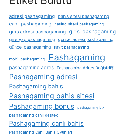
adresi pashagaming
bahis sitesi pashagaming
canli pashagaming
casino sitesi pashagaming
girisi pashagaming
giris adresi pashagaming
giris yap pashagaming
güncel adresi pashagaming
güncel pashagaming
kayit pashagaming
Pashagaming
mobil pashagaming
pashagaming adres
Pashagaming Adres Değişikliği
Pashagaming adresi
Pashagaming bahis
Pashagaming bahis sitesi
Pashagaming bonus
pashagaming btk
pashagaming canli destek
Pashagaming canlı bahis
Pashagaming Canlı Bahis Oyunları