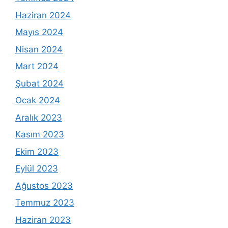
Haziran 2024
Mayıs 2024
Nisan 2024
Mart 2024
Şubat 2024
Ocak 2024
Aralık 2023
Kasım 2023
Ekim 2023
Eylül 2023
Ağustos 2023
Temmuz 2023
Haziran 2023