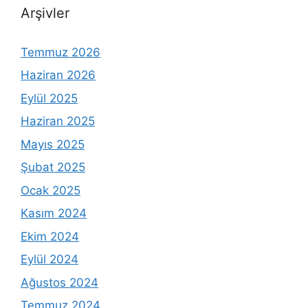
Arşivler
Temmuz 2026
Haziran 2026
Eylül 2025
Haziran 2025
Mayıs 2025
Şubat 2025
Ocak 2025
Kasım 2024
Ekim 2024
Eylül 2024
Ağustos 2024
Temmuz 2024