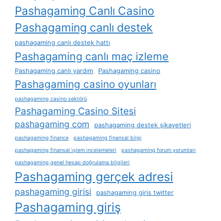
Pashagaming Canlı Casino
Pashagaming canlı destek
pashagaming canlı destek hattı
Pashagaming canlı maç izleme
Pashagaming canlı yardım
Pashagaming casino
Pashagaming casino oyunları
pashagaming casino sektörü
Pashagaming Casino Sitesi
pashagaming com
pashagaming destek şikayetleri
pashagaming finance
pashagaming finansal bilgi
pashagaming finansal i̇şlem i̇ncelemeleri
pashagaming forum yorumları
pashagaming genel hesap doğrulama bilgileri
Pashagaming gerçek adresi
pashagaming girisi
pashagaming giris twitter
Pashagaming giriş