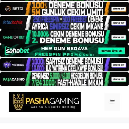
İçeriğe
atla
Menü