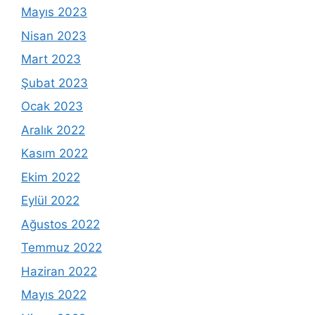
Mayıs 2023
Nisan 2023
Mart 2023
Şubat 2023
Ocak 2023
Aralık 2022
Kasım 2022
Ekim 2022
Eylül 2022
Ağustos 2022
Temmuz 2022
Haziran 2022
Mayıs 2022