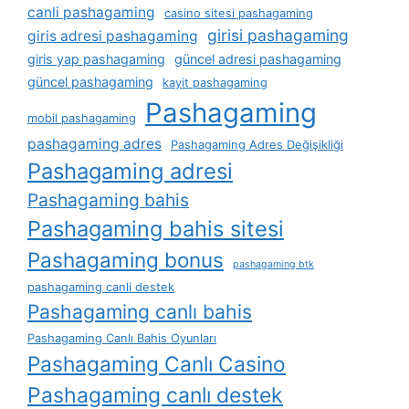
canli pashagaming
casino sitesi pashagaming
girisi pashagaming
giris adresi pashagaming
giris yap pashagaming
güncel adresi pashagaming
güncel pashagaming
kayit pashagaming
Pashagaming
mobil pashagaming
pashagaming adres
Pashagaming Adres Değişikliği
Pashagaming adresi
Pashagaming bahis
Pashagaming bahis sitesi
Pashagaming bonus
pashagaming btk
pashagaming canli destek
Pashagaming canlı bahis
Pashagaming Canlı Bahis Oyunları
Pashagaming Canlı Casino
Pashagaming canlı destek