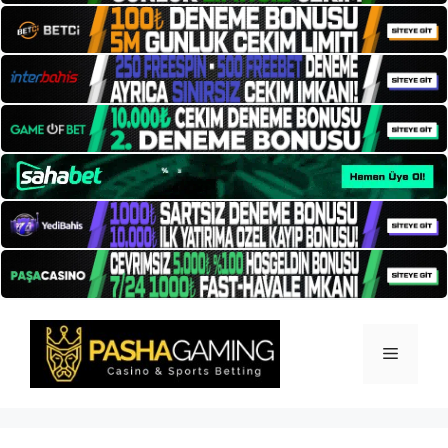
İçeriğe
atla
Menü