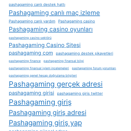
pashagaming canlı destek hattı
Pashagaming canlı maç izleme
Pashagaming canlı yardım
Pashagaming casino
Pashagaming casino oyunları
pashagaming casino sektörü
Pashagaming Casino Sitesi
pashagaming com
pashagaming destek şikayetleri
pashagaming finance
pashagaming finansal bilgi
pashagaming finansal i̇şlem i̇ncelemeleri
pashagaming forum yorumları
pashagaming genel hesap doğrulama bilgileri
Pashagaming gerçek adresi
pashagaming girisi
pashagaming giris twitter
Pashagaming giriş
Pashagaming giriş adresi
Pashagaming giriş yap