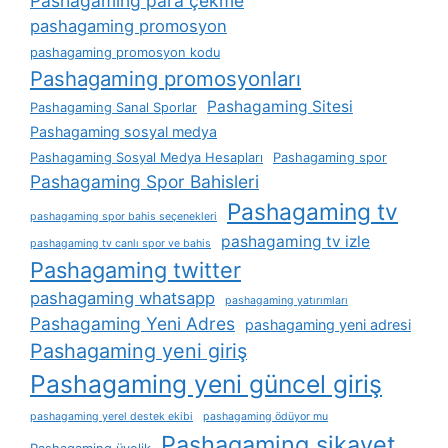
Pashagaming para çekme
pashagaming promosyon
pashagaming promosyon kodu
Pashagaming promosyonları
Pashagaming Sitesi
Pashagaming Sanal Sporlar
Pashagaming sosyal medya
Pashagaming Sosyal Medya Hesapları
Pashagaming spor
Pashagaming Spor Bahisleri
Pashagaming tv
pashagaming spor bahis seçenekleri
pashagaming tv izle
pashagaming tv canlı spor ve bahis
Pashagaming twitter
pashagaming whatsapp
pashagaming yatırımları
Pashagaming Yeni Adres
pashagaming yeni adresi
Pashagaming yeni giriş
Pashagaming yeni güncel giriş
pashagaming yerel destek ekibi
pashagaming ödüyor mu
Pashagaming şikayet