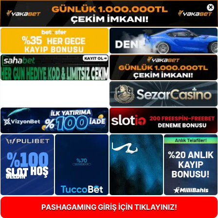
×
PASHAGAMING GİRİŞ İÇİN TIKLAYINIZ!