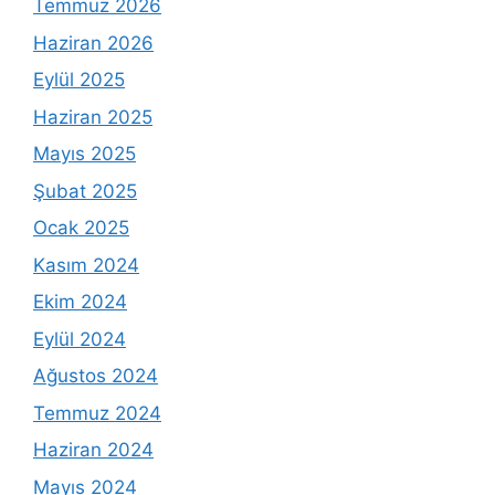
Temmuz 2026
Haziran 2026
Eylül 2025
Haziran 2025
Mayıs 2025
Şubat 2025
Ocak 2025
Kasım 2024
Ekim 2024
Eylül 2024
Ağustos 2024
Temmuz 2024
Haziran 2024
Mayıs 2024