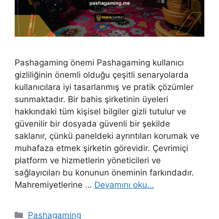
Pashagaming önemi Pashagaming kullanıcı
gizliliğinin önemli olduğu çeşitli senaryolarda
kullanıcılara iyi tasarlanmış ve pratik çözümler
sunmaktadır. Bir bahis şirketinin üyeleri
hakkındaki tüm kişisel bilgiler gizli tutulur ve
güvenilir bir dosyada güvenli bir şekilde
saklanır, çünkü paneldeki ayrıntıları korumak ve
muhafaza etmek şirketin görevidir. Çevrimiçi
platform ve hizmetlerin yöneticileri ve
sağlayıcıları bu konunun öneminin farkındadır.
Mahremiyetlerine …
Devamını oku…
Kategoriler
Pashagaming