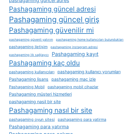
pashagaming güncel adres
Pashagaming güncel adresi
Pashagaming güncel giriş
Pashagaming güvenilir mi
pashagaming güvenli yatırım
pashagaming home kullanıcıları bulundukları
pashagaming iletişim
pashagaming instagram adresi
Pashagaming kayıt
pashagaming i̇lk sağlayıcı
Pashagaming kaç oldu
pashagaming kullanıcı yorumları
pashagaming kullanıcıları
Pashagaming lisans
pashagaming maç izle
Pashagaming Mobil
pashagaming mobil cihazlar
Pashagaming müşteri hizmetleri
pashagaming nasil bir site
Pashagaming nasıl bir site
pashagaming oyun sitesi
pashagaming para yatirma
Pashagaming para yatırma