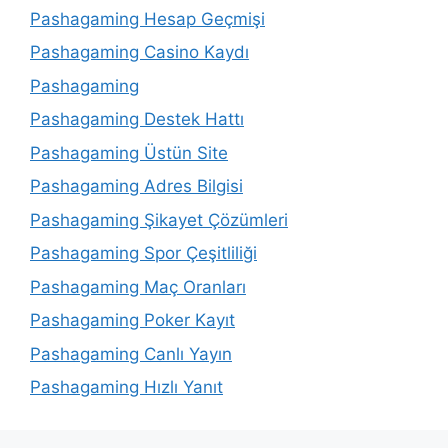
Pashagaming Hesap Geçmişi
Pashagaming Casino Kaydı
Pashagaming
Pashagaming Destek Hattı
Pashagaming Üstün Site
Pashagaming Adres Bilgisi
Pashagaming Şikayet Çözümleri
Pashagaming Spor Çeşitliliği
Pashagaming Maç Oranları
Pashagaming Poker Kayıt
Pashagaming Canlı Yayın
Pashagaming Hızlı Yanıt