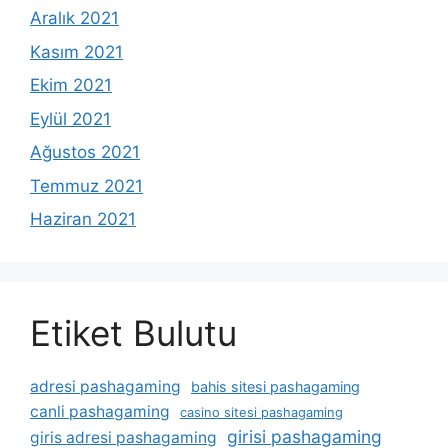
Aralık 2021
Kasım 2021
Ekim 2021
Eylül 2021
Ağustos 2021
Temmuz 2021
Haziran 2021
Etiket Bulutu
adresi pashagaming
bahis sitesi pashagaming
canli pashagaming
casino sitesi pashagaming
girisi pashagaming
giris adresi pashagaming