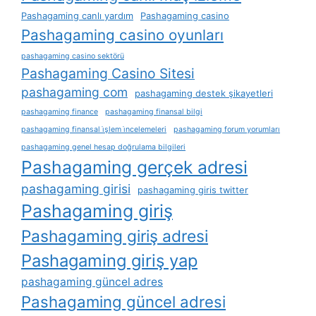
Pashagaming canlı yardım
Pashagaming casino
Pashagaming casino oyunları
pashagaming casino sektörü
Pashagaming Casino Sitesi
pashagaming com
pashagaming destek şikayetleri
pashagaming finance
pashagaming finansal bilgi
pashagaming finansal i̇şlem i̇ncelemeleri
pashagaming forum yorumları
pashagaming genel hesap doğrulama bilgileri
Pashagaming gerçek adresi
pashagaming girisi
pashagaming giris twitter
Pashagaming giriş
Pashagaming giriş adresi
Pashagaming giriş yap
pashagaming güncel adres
Pashagaming güncel adresi