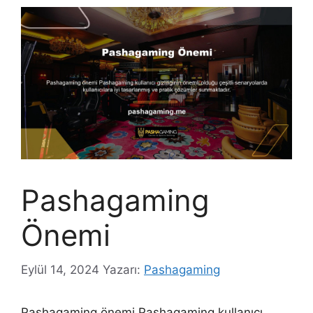
Pashagaming
Önemi
Eylül 14, 2024
Yazarı:
Pashagaming
Pashagaming önemi Pashagaming kullanıcı