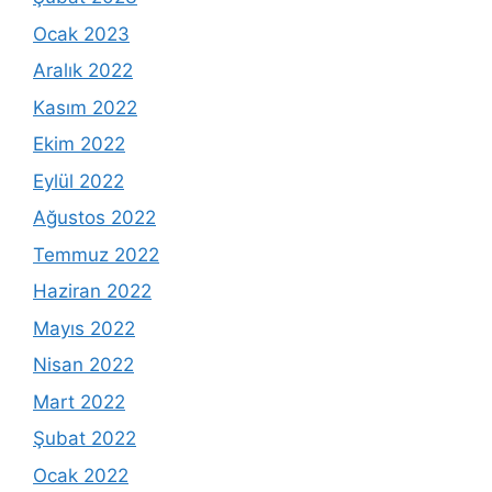
Ocak 2023
Aralık 2022
Kasım 2022
Ekim 2022
Eylül 2022
Ağustos 2022
Temmuz 2022
Haziran 2022
Mayıs 2022
Nisan 2022
Mart 2022
Şubat 2022
Ocak 2022