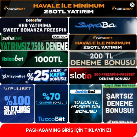
×
PASHAGAMING GİRİŞ İÇİN TIKLAYINIZ!