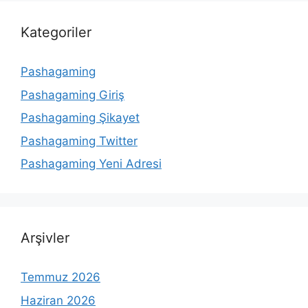
Kategoriler
Pashagaming
Pashagaming Giriş
Pashagaming Şikayet
Pashagaming Twitter
Pashagaming Yeni Adresi
Arşivler
Temmuz 2026
Haziran 2026