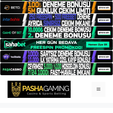
İçeriğe
atla
Menü