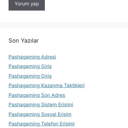
Son Yazılar
Pashagaming Adresi
Pashagaming Giriş
Pashagaming Giriş
Pashagaming Kazanma Taktikleri
Pashagaming Son Adres
Pashagaming Sistem Erişimi
Pashagaming Sosyal Erişim
Pashagaming Telefon Erişimi