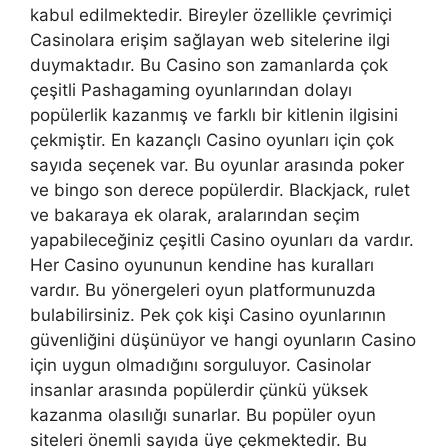
kabul edilmektedir. Bireyler özellikle çevrimiçi
Casinolara erişim sağlayan web sitelerine ilgi
duymaktadır. Bu Casino son zamanlarda çok
çeşitli Pashagaming oyunlarından dolayı
popülerlik kazanmış ve farklı bir kitlenin ilgisini
çekmiştir. En kazançlı Casino oyunları için çok
sayıda seçenek var. Bu oyunlar arasında poker
ve bingo son derece popülerdir. Blackjack, rulet
ve bakaraya ek olarak, aralarından seçim
yapabileceğiniz çeşitli Casino oyunları da vardır.
Her Casino oyununun kendine has kuralları
vardır. Bu yönergeleri oyun platformunuzda
bulabilirsiniz. Pek çok kişi Casino oyunlarının
güvenliğini düşünüyor ve hangi oyunların Casino
için uygun olmadığını sorguluyor. Casinolar
insanlar arasında popülerdir çünkü yüksek
kazanma olasılığı sunarlar. Bu popüler oyun
siteleri önemli sayıda üye çekmektedir. Bu