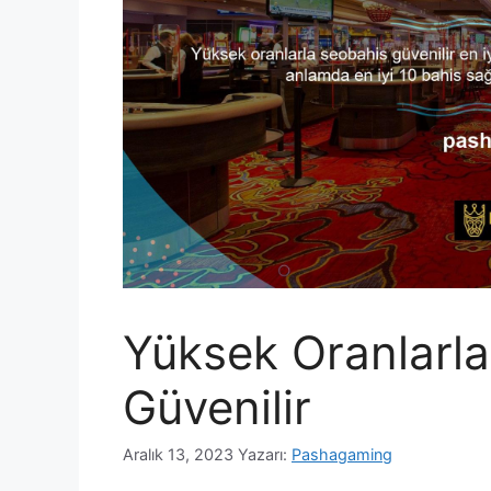
Yüksek Oranlarl
Güvenilir
Aralık 13, 2023
Yazarı:
Pashagaming