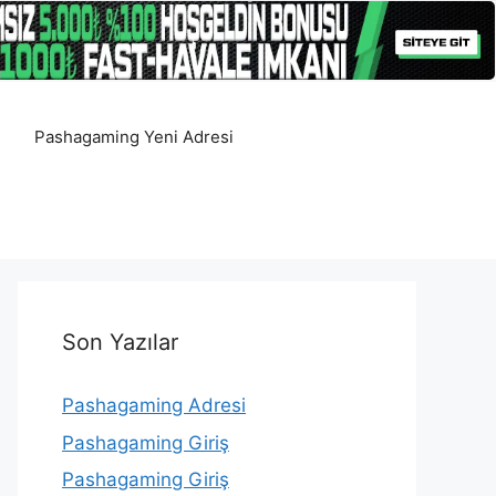
Pashagaming Yeni Adresi
Son Yazılar
Pashagaming Adresi
Pashagaming Giriş
Pashagaming Giriş