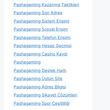
Pashagaming Kazanma Taktikleri
Pashagaming Son Adres
Pashagaming Sistem Erişimi
Pashagaming Sosyal Erişim
Pashagaming Telefon Erişimi
Pashagaming Hesap Geçmişi
Pashagaming Casino Kaydı
Pashagaming
Pashagaming Destek Hattı
Pashagaming Üstün Site
Pashagaming Adres Bilgisi
Pashagaming Şikayet Çözümleri
Pashagaming Spor Çeşitliliği