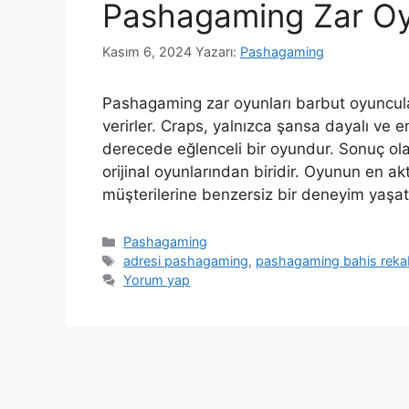
Pashagaming Zar Oy
Kasım 6, 2024
Yazarı:
Pashagaming
Pashagaming zar oyunları barbut oyuncula
verirler. Craps, yalnızca şansa dayalı ve e
derecede eğlenceli bir oyundur. Sonuç ola
orijinal oyunlarından biridir. Oyunun en a
müşterilerine benzersiz bir deneyim yaş
Kategoriler
Pashagaming
Etiketler
adresi pashagaming
,
pashagaming bahis reka
Yorum yap