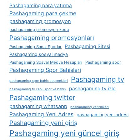
Pashagaming para yatırma
Pashagaming para çekme
pashagaming promosyon
pashagaming promosyon kodu
Pashagaming promosyonları
Pashagaming Sitesi
Pashagaming Sanal Sporlar
Pashagaming sosyal medya
Pashagaming Sosyal Medya Hesapları
Pashagaming spor
Pashagaming Spor Bahisleri
Pashagaming tv
pashagaming spor bahis seçenekleri
pashagaming tv izle
pashagaming tv canlı spor ve bahis
Pashagaming twitter
pashagaming whatsapp
pashagaming yatırımları
Pashagaming Yeni Adres
pashagaming yeni adresi
Pashagaming yeni giriş
Pashagaming yeni güncel giriş