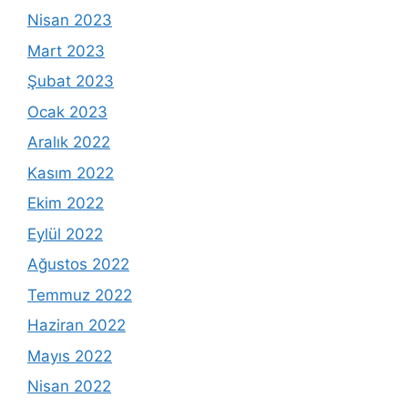
Nisan 2023
Mart 2023
Şubat 2023
Ocak 2023
Aralık 2022
Kasım 2022
Ekim 2022
Eylül 2022
Ağustos 2022
Temmuz 2022
Haziran 2022
Mayıs 2022
Nisan 2022