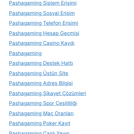
Pashagaming Sistem Erişimi
Pashagaming Sosyal Erişim
Pashagaming Telefon Erişimi
Pashagaming Hesap Geçmişi
Pashagaming Casino Kaydı
Pashagaming
Pashagaming Destek Hattı
Pashagaming Üstün Site
Pashagaming Adres Bilgisi
Pashagaming Şikayet Çözümleri
Pashagaming Spor Çeşitliliği
Pashagaming Maç Oranları
Pashagaming Poker Kayıt
Pashagaming Canlı Yayın