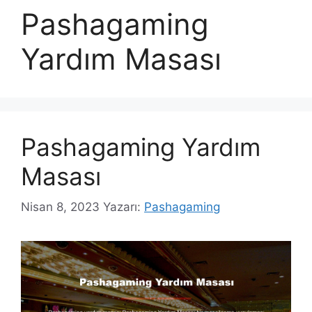
Pashagaming
Yardım Masası
Pashagaming Yardım
Masası
Nisan 8, 2023
Yazarı:
Pashagaming