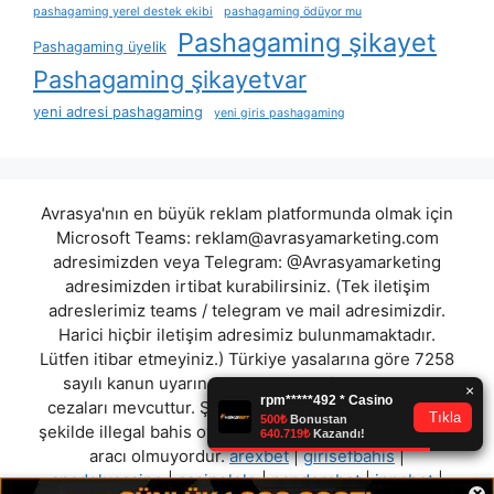
pashagaming yerel destek ekibi
pashagaming ödüyor mu
Pashagaming şikayet
Pashagaming üyelik
Pashagaming şikayetvar
yeni adresi pashagaming
yeni giris pashagaming
Avrasya'nın en büyük reklam platformunda olmak için
Microsoft Teams:
reklam@avrasyamarketing.com
adresimizden veya Telegram: @Avrasyamarketing
adresimizden irtibat kurabilirsiniz. (Tek iletişim
adreslerimiz teams / telegram ve mail adresimizdir.
Harici hiçbir iletişim adresimiz bulunmamaktadır.
Lütfen itibar etmeyiniz.) Türkiye yasalarına göre 7258
sayılı kanun uyarınca yasa dışı bahis oynamanın
cezaları mevcuttur. Şu an bulunduğunuz site hiç bir
şekilde illegal bahis oyunları oynatmıyor ve oynamaya
aracı olmuyordur.
arexbet
|
girisefbahis
|
anadolucasino
|
casinololo
|
pandorabet
|
innabet
|
×