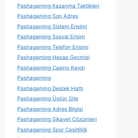
Pashagaming Kazanma Taktikleri
Pashagaming Son Adres
Pashagaming Sistem Erişimi
Pashagaming Sosyal Erişim
Pashagaming Telefon Erişimi
Pashagaming Hesap Geçmişi
Pashagaming Casino Kaydı
Pashagaming
Pashagaming Destek Hattı
Pashagaming Üstün Site
Pashagaming Adres Bilgisi
Pashagaming Şikayet Çözümleri
Pashagaming Spor Çeşitliliği