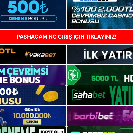
PASHAGAMING GİRİŞ İÇİN TIKLAYINIZ!