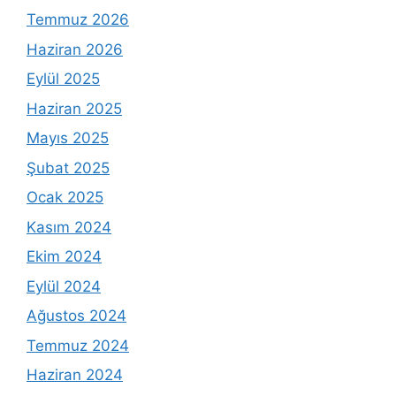
Temmuz 2026
Haziran 2026
Eylül 2025
Haziran 2025
Mayıs 2025
Şubat 2025
Ocak 2025
Kasım 2024
Ekim 2024
Eylül 2024
Ağustos 2024
Temmuz 2024
Haziran 2024