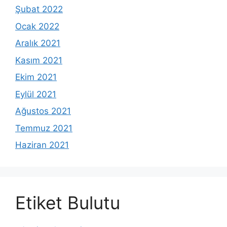
Şubat 2022
Ocak 2022
Aralık 2021
Kasım 2021
Ekim 2021
Eylül 2021
Ağustos 2021
Temmuz 2021
Haziran 2021
Etiket Bulutu