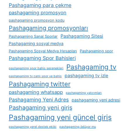
Pashagaming para çekme
pashagaming promosyon
pashagaming promosyon kodu
Pashagaming promosyonları
Pashagaming Sitesi
Pashagaming Sanal Sporlar
Pashagaming sosyal medya
Pashagaming Sosyal Medya Hesapları
Pashagaming spor
Pashagaming Spor Bahisleri
Pashagaming tv
pashagaming spor bahis seçenekleri
pashagaming tv izle
pashagaming tv canlı spor ve bahis
Pashagaming twitter
pashagaming whatsapp
pashagaming yatırımları
Pashagaming Yeni Adres
pashagaming yeni adresi
Pashagaming yeni giriş
Pashagaming yeni güncel giriş
pashagaming yerel destek ekibi
pashagaming ödüyor mu