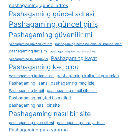
pashagaming güncel adres
Pashagaming güncel adresi
Pashagaming güncel giriş
Pashagaming güvenilir mi
pashagaming güvenli yatırım
pashagaming home kullanıcıları bulundukları
pashagaming iletişim
pashagaming instagram adresi
Pashagaming kayıt
pashagaming i̇lk sağlayıcı
Pashagaming kaç oldu
pashagaming kullanıcı yorumları
pashagaming kullanıcıları
Pashagaming lisans
pashagaming maç izle
Pashagaming Mobil
pashagaming mobil cihazlar
Pashagaming müşteri hizmetleri
pashagaming nasil bir site
Pashagaming nasıl bir site
pashagaming oyun sitesi
pashagaming para yatirma
Pashagaming para yatırma