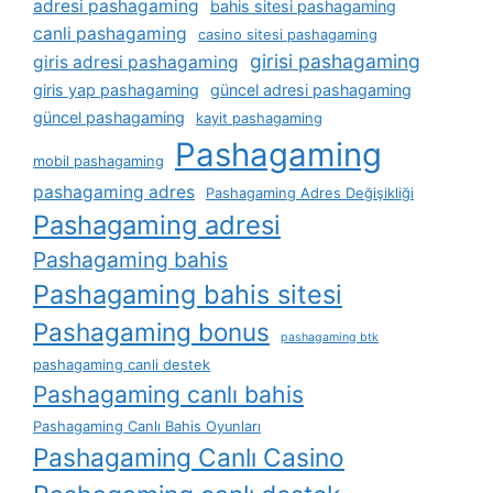
adresi pashagaming
bahis sitesi pashagaming
canli pashagaming
casino sitesi pashagaming
girisi pashagaming
giris adresi pashagaming
giris yap pashagaming
güncel adresi pashagaming
güncel pashagaming
kayit pashagaming
Pashagaming
mobil pashagaming
pashagaming adres
Pashagaming Adres Değişikliği
Pashagaming adresi
Pashagaming bahis
Pashagaming bahis sitesi
Pashagaming bonus
pashagaming btk
pashagaming canli destek
Pashagaming canlı bahis
Pashagaming Canlı Bahis Oyunları
Pashagaming Canlı Casino