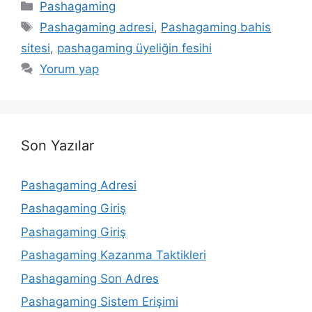
Kategoriler
Pashagaming
Etiketler
Pashagaming adresi
,
Pashagaming bahis
sitesi
,
pashagaming üyeliğin fesihi
Yorum yap
Son Yazılar
Pashagaming Adresi
Pashagaming Giriş
Pashagaming Giriş
Pashagaming Kazanma Taktikleri
Pashagaming Son Adres
Pashagaming Sistem Erişimi