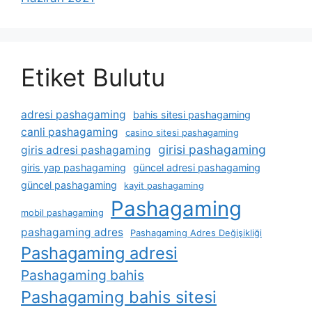
Etiket Bulutu
adresi pashagaming
bahis sitesi pashagaming
canli pashagaming
casino sitesi pashagaming
girisi pashagaming
giris adresi pashagaming
giris yap pashagaming
güncel adresi pashagaming
güncel pashagaming
kayit pashagaming
Pashagaming
mobil pashagaming
pashagaming adres
Pashagaming Adres Değişikliği
Pashagaming adresi
Pashagaming bahis
Pashagaming bahis sitesi