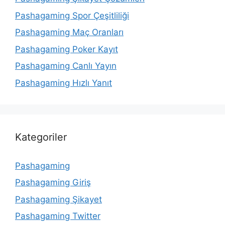
Pashagaming Spor Çeşitliliği
Pashagaming Maç Oranları
Pashagaming Poker Kayıt
Pashagaming Canlı Yayın
Pashagaming Hızlı Yanıt
Kategoriler
Pashagaming
Pashagaming Giriş
Pashagaming Şikayet
Pashagaming Twitter