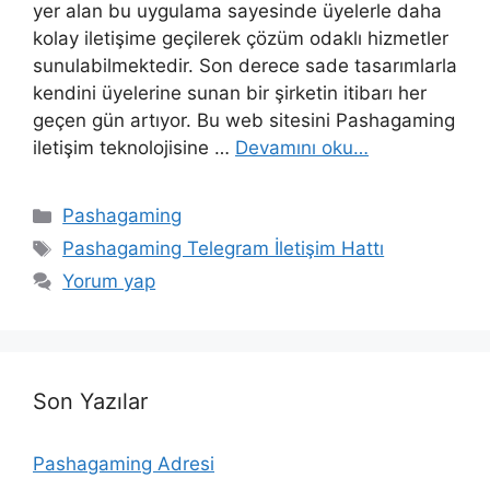
yer alan bu uygulama sayesinde üyelerle daha
kolay iletişime geçilerek çözüm odaklı hizmetler
sunulabilmektedir. Son derece sade tasarımlarla
kendini üyelerine sunan bir şirketin itibarı her
geçen gün artıyor. Bu web sitesini Pashagaming
iletişim teknolojisine …
Devamını oku…
Kategoriler
Pashagaming
Etiketler
Pashagaming Telegram İletişim Hattı
Yorum yap
Son Yazılar
Pashagaming Adresi