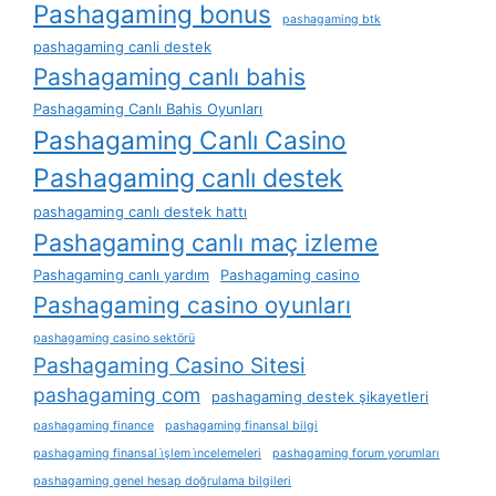
Pashagaming bonus
pashagaming btk
pashagaming canli destek
Pashagaming canlı bahis
Pashagaming Canlı Bahis Oyunları
Pashagaming Canlı Casino
Pashagaming canlı destek
pashagaming canlı destek hattı
Pashagaming canlı maç izleme
Pashagaming canlı yardım
Pashagaming casino
Pashagaming casino oyunları
pashagaming casino sektörü
Pashagaming Casino Sitesi
pashagaming com
pashagaming destek şikayetleri
pashagaming finance
pashagaming finansal bilgi
pashagaming finansal i̇şlem i̇ncelemeleri
pashagaming forum yorumları
pashagaming genel hesap doğrulama bilgileri