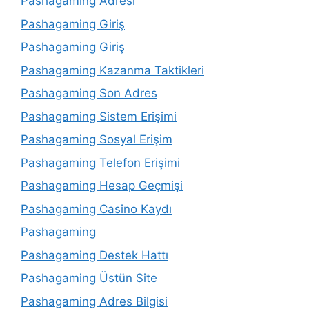
Pashagaming Adresi
Pashagaming Giriş
Pashagaming Giriş
Pashagaming Kazanma Taktikleri
Pashagaming Son Adres
Pashagaming Sistem Erişimi
Pashagaming Sosyal Erişim
Pashagaming Telefon Erişimi
Pashagaming Hesap Geçmişi
Pashagaming Casino Kaydı
Pashagaming
Pashagaming Destek Hattı
Pashagaming Üstün Site
Pashagaming Adres Bilgisi