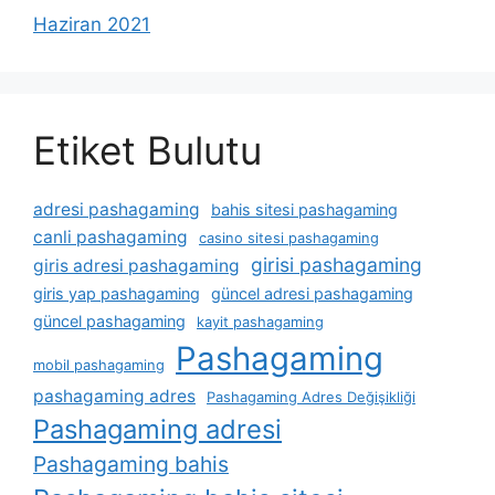
Haziran 2021
Etiket Bulutu
adresi pashagaming
bahis sitesi pashagaming
canli pashagaming
casino sitesi pashagaming
girisi pashagaming
giris adresi pashagaming
giris yap pashagaming
güncel adresi pashagaming
güncel pashagaming
kayit pashagaming
Pashagaming
mobil pashagaming
pashagaming adres
Pashagaming Adres Değişikliği
Pashagaming adresi
Pashagaming bahis