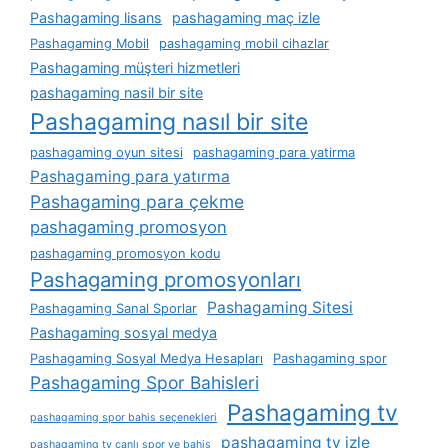
Pashagaming lisans
pashagaming maç izle
Pashagaming Mobil
pashagaming mobil cihazlar
Pashagaming müşteri hizmetleri
pashagaming nasil bir site
Pashagaming nasıl bir site
pashagaming oyun sitesi
pashagaming para yatirma
Pashagaming para yatırma
Pashagaming para çekme
pashagaming promosyon
pashagaming promosyon kodu
Pashagaming promosyonları
Pashagaming Sitesi
Pashagaming Sanal Sporlar
Pashagaming sosyal medya
Pashagaming Sosyal Medya Hesapları
Pashagaming spor
Pashagaming Spor Bahisleri
Pashagaming tv
pashagaming spor bahis seçenekleri
pashagaming tv izle
pashagaming tv canlı spor ve bahis