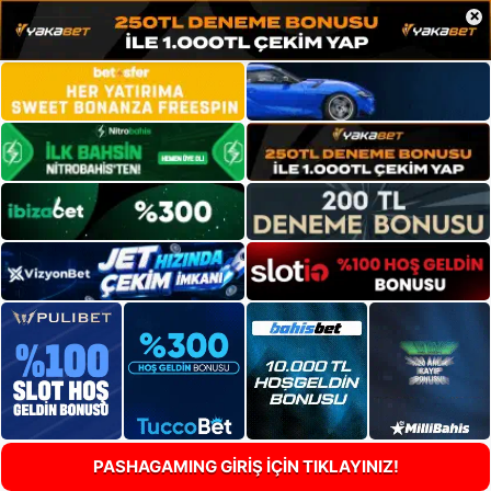
×
PASHAGAMING GİRİŞ İÇİN TIKLAYINIZ!