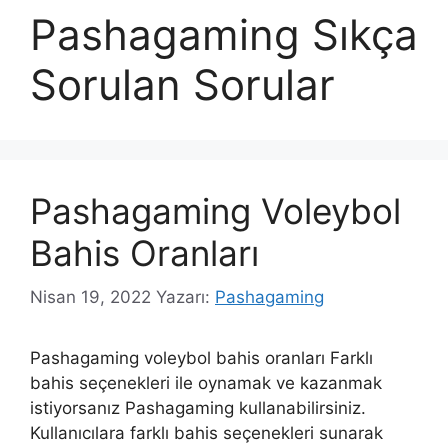
Pashagaming Sıkça
Sorulan Sorular
Pashagaming Voleybol
Bahis Oranları
Nisan 19, 2022
Yazarı:
Pashagaming
Pashagaming voleybol bahis oranları Farklı
bahis seçenekleri ile oynamak ve kazanmak
istiyorsanız Pashagaming kullanabilirsiniz.
Kullanıcılara farklı bahis seçenekleri sunarak