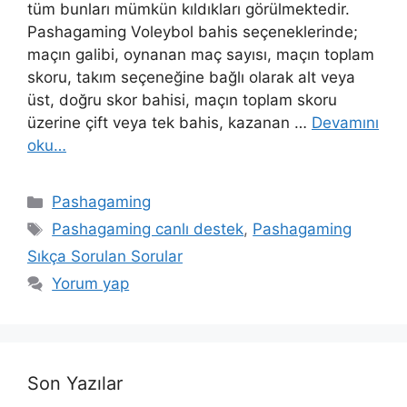
tüm bunları mümkün kıldıkları görülmektedir.
Pashagaming Voleybol bahis seçeneklerinde;
maçın galibi, oynanan maç sayısı, maçın toplam
skoru, takım seçeneğine bağlı olarak alt veya
üst, doğru skor bahisi, maçın toplam skoru
üzerine çift veya tek bahis, kazanan …
Devamını
oku…
Kategoriler
Pashagaming
Etiketler
Pashagaming canlı destek
,
Pashagaming
Sıkça Sorulan Sorular
Yorum yap
Son Yazılar