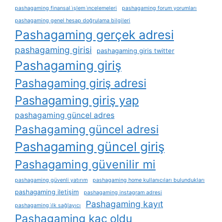
pashagaming finansal i̇şlem i̇ncelemeleri
pashagaming forum yorumları
pashagaming genel hesap doğrulama bilgileri
Pashagaming gerçek adresi
pashagaming girisi
pashagaming giris twitter
Pashagaming giriş
Pashagaming giriş adresi
Pashagaming giriş yap
pashagaming güncel adres
Pashagaming güncel adresi
Pashagaming güncel giriş
Pashagaming güvenilir mi
pashagaming güvenli yatırım
pashagaming home kullanıcıları bulundukları
pashagaming iletişim
pashagaming instagram adresi
Pashagaming kayıt
pashagaming i̇lk sağlayıcı
Pashagaming kaç oldu