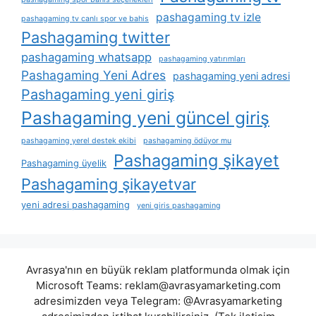
pashagaming tv izle
pashagaming tv canlı spor ve bahis
Pashagaming twitter
pashagaming whatsapp
pashagaming yatırımları
Pashagaming Yeni Adres
pashagaming yeni adresi
Pashagaming yeni giriş
Pashagaming yeni güncel giriş
pashagaming yerel destek ekibi
pashagaming ödüyor mu
Pashagaming şikayet
Pashagaming üyelik
Pashagaming şikayetvar
yeni adresi pashagaming
yeni giris pashagaming
Avrasya'nın en büyük reklam platformunda olmak için
Microsoft Teams:
reklam@avrasyamarketing.com
adresimizden veya Telegram: @Avrasyamarketing