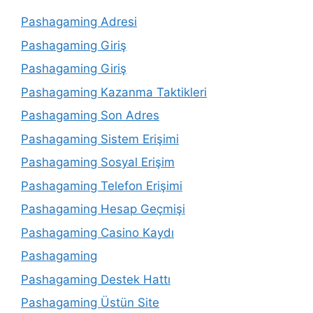
Pashagaming Adresi
Pashagaming Giriş
Pashagaming Giriş
Pashagaming Kazanma Taktikleri
Pashagaming Son Adres
Pashagaming Sistem Erişimi
Pashagaming Sosyal Erişim
Pashagaming Telefon Erişimi
Pashagaming Hesap Geçmişi
Pashagaming Casino Kaydı
Pashagaming
Pashagaming Destek Hattı
Pashagaming Üstün Site