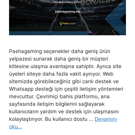
Pashagaming seçenekler daha geniş ürün
yelpazesi sunarak daha geniş bir müşteri
kitlesine ulaşma avantajına sahiptir. Ayrıca site
üyeleri siteye daha fazla vakit ayırıyor. Web
sitemizde görebileceğiniz gibi canlı destek ve
Whatsapp desteği için çeşitli iletişim yöntemleri
mevcuttur. Çevrimiçi bahis platformu, ana
sayfasında iletişim bilgilerini sağlayarak
kullanıcıların yardım ve destek için ulaşmasını
kolaylaştırıyor. Bu kullanıcı dostu …
Devamını
oku…