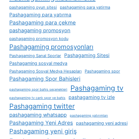
pashagaming oyun sitesi
pashagaming para yatirma
Pashagaming para yatırma
Pashagaming para çekme
pashagaming promosyon
pashagaming promosyon kodu
Pashagaming promosyonları
Pashagaming Sitesi
Pashagaming Sanal Sporlar
Pashagaming sosyal medya
Pashagaming Sosyal Medya Hesapları
Pashagaming spor
Pashagaming Spor Bahisleri
Pashagaming tv
pashagaming spor bahis seçenekleri
pashagaming tv izle
pashagaming tv canlı spor ve bahis
Pashagaming twitter
pashagaming whatsapp
pashagaming yatırımları
Pashagaming Yeni Adres
pashagaming yeni adresi
Pashagaming yeni giriş