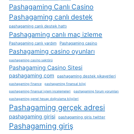
Pashagaming Canlı Casino
Pashagaming canlı destek
pashagaming canlı destek hattı
Pashagaming canlı maç izleme
Pashagaming canlı yardım
Pashagaming casino
Pashagaming casino oyunları
pashagaming casino sektörü
Pashagaming Casino Sitesi
pashagaming com
pashagaming destek şikayetleri
pashagaming finance
pashagaming finansal bilgi
pashagaming finansal i̇şlem i̇ncelemeleri
pashagaming forum yorumları
pashagaming genel hesap doğrulama bilgileri
Pashagaming gerçek adresi
pashagaming girisi
pashagaming giris twitter
Pashagaming giriş