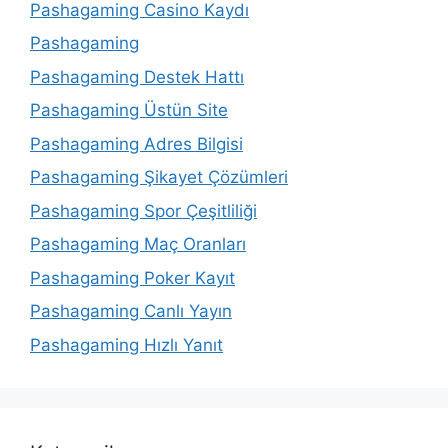
Pashagaming Casino Kaydı
Pashagaming
Pashagaming Destek Hattı
Pashagaming Üstün Site
Pashagaming Adres Bilgisi
Pashagaming Şikayet Çözümleri
Pashagaming Spor Çeşitliliği
Pashagaming Maç Oranları
Pashagaming Poker Kayıt
Pashagaming Canlı Yayın
Pashagaming Hızlı Yanıt