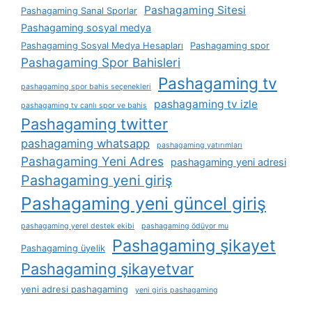
Pashagaming Sitesi
Pashagaming Sanal Sporlar
Pashagaming sosyal medya
Pashagaming Sosyal Medya Hesapları
Pashagaming spor
Pashagaming Spor Bahisleri
Pashagaming tv
pashagaming spor bahis seçenekleri
pashagaming tv izle
pashagaming tv canlı spor ve bahis
Pashagaming twitter
pashagaming whatsapp
pashagaming yatırımları
Pashagaming Yeni Adres
pashagaming yeni adresi
Pashagaming yeni giriş
Pashagaming yeni güncel giriş
pashagaming yerel destek ekibi
pashagaming ödüyor mu
Pashagaming şikayet
Pashagaming üyelik
Pashagaming şikayetvar
yeni adresi pashagaming
yeni giris pashagaming