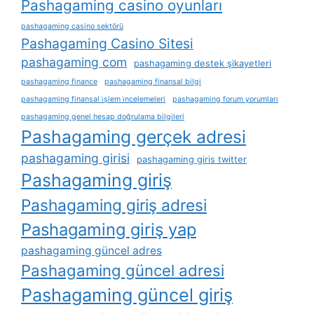
Pashagaming casino oyunları
pashagaming casino sektörü
Pashagaming Casino Sitesi
pashagaming com
pashagaming destek şikayetleri
pashagaming finance
pashagaming finansal bilgi
pashagaming finansal i̇şlem i̇ncelemeleri
pashagaming forum yorumları
pashagaming genel hesap doğrulama bilgileri
Pashagaming gerçek adresi
pashagaming girisi
pashagaming giris twitter
Pashagaming giriş
Pashagaming giriş adresi
Pashagaming giriş yap
pashagaming güncel adres
Pashagaming güncel adresi
Pashagaming güncel giriş