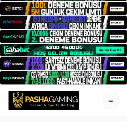
İçeriğe
atla
Menü