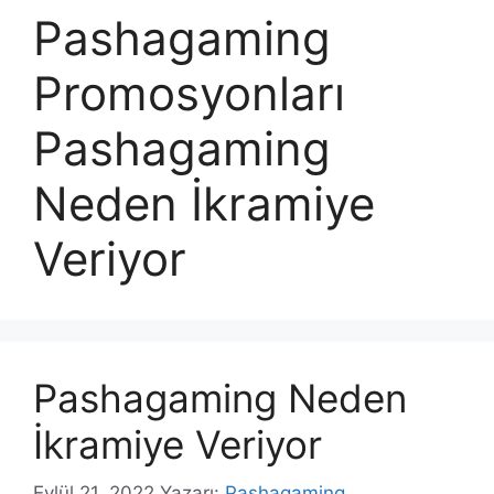
Pashagaming
Promosyonları
Pashagaming
Neden İkramiye
Veriyor
Pashagaming Neden
İkramiye Veriyor
Eylül 21, 2022
Yazarı:
Pashagaming