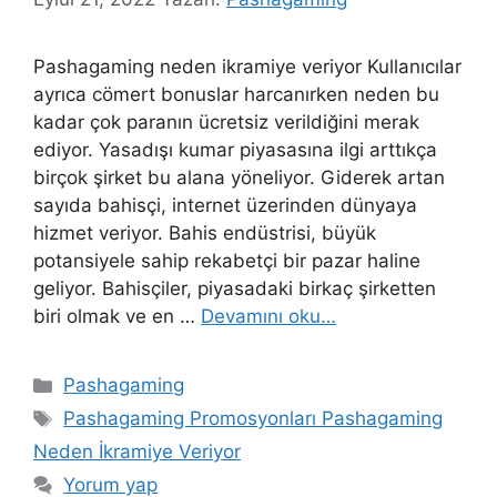
Pashagaming neden ikramiye veriyor Kullanıcılar
ayrıca cömert bonuslar harcanırken neden bu
kadar çok paranın ücretsiz verildiğini merak
ediyor. Yasadışı kumar piyasasına ilgi arttıkça
birçok şirket bu alana yöneliyor. Giderek artan
sayıda bahisçi, internet üzerinden dünyaya
hizmet veriyor. Bahis endüstrisi, büyük
potansiyele sahip rekabetçi bir pazar haline
geliyor. Bahisçiler, piyasadaki birkaç şirketten
biri olmak ve en …
Devamını oku…
Kategoriler
Pashagaming
Etiketler
Pashagaming Promosyonları Pashagaming
Neden İkramiye Veriyor
Yorum yap