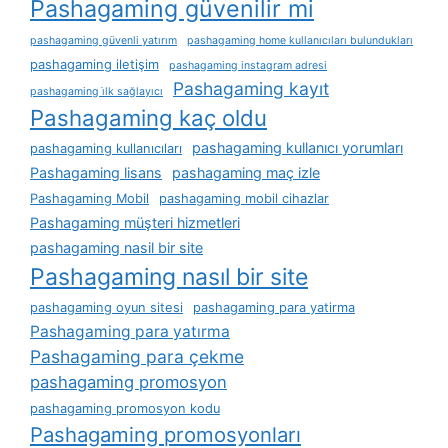
Pashagaming güvenilir mi
pashagaming güvenli yatırım
pashagaming home kullanıcıları bulundukları
pashagaming iletişim
pashagaming instagram adresi
Pashagaming kayıt
pashagaming i̇lk sağlayıcı
Pashagaming kaç oldu
pashagaming kullanıcı yorumları
pashagaming kullanıcıları
Pashagaming lisans
pashagaming maç izle
Pashagaming Mobil
pashagaming mobil cihazlar
Pashagaming müşteri hizmetleri
pashagaming nasil bir site
Pashagaming nasıl bir site
pashagaming oyun sitesi
pashagaming para yatirma
Pashagaming para yatırma
Pashagaming para çekme
pashagaming promosyon
pashagaming promosyon kodu
Pashagaming promosyonları