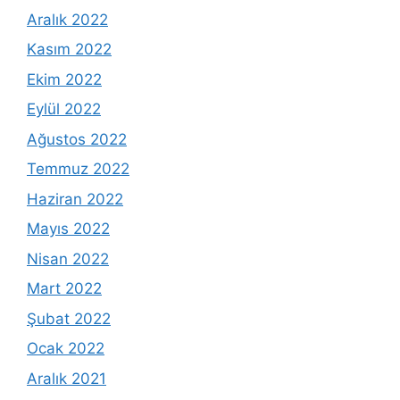
Aralık 2022
Kasım 2022
Ekim 2022
Eylül 2022
Ağustos 2022
Temmuz 2022
Haziran 2022
Mayıs 2022
Nisan 2022
Mart 2022
Şubat 2022
Ocak 2022
Aralık 2021