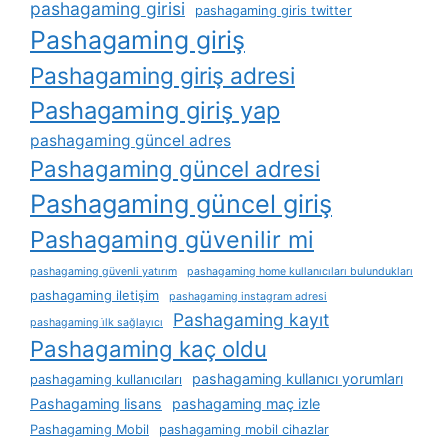
pashagaming girisi
pashagaming giris twitter
Pashagaming giriş
Pashagaming giriş adresi
Pashagaming giriş yap
pashagaming güncel adres
Pashagaming güncel adresi
Pashagaming güncel giriş
Pashagaming güvenilir mi
pashagaming güvenli yatırım
pashagaming home kullanıcıları bulundukları
pashagaming iletişim
pashagaming instagram adresi
Pashagaming kayıt
pashagaming i̇lk sağlayıcı
Pashagaming kaç oldu
pashagaming kullanıcı yorumları
pashagaming kullanıcıları
Pashagaming lisans
pashagaming maç izle
Pashagaming Mobil
pashagaming mobil cihazlar