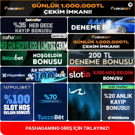
×
PASHAGAMING GİRİŞ İÇİN TIKLAYINIZ!