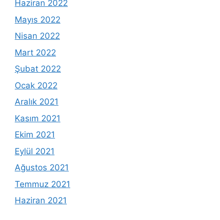
Haziran 2022
Mayıs 2022
Nisan 2022
Mart 2022
Şubat 2022
Ocak 2022
Aralık 2021
Kasım 2021
Ekim 2021
Eylül 2021
Ağustos 2021
Temmuz 2021
Haziran 2021