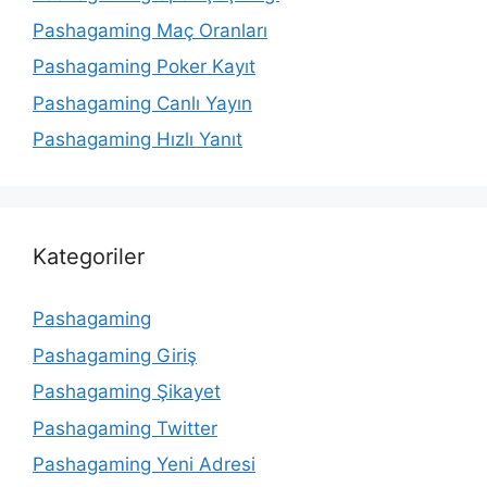
Pashagaming Maç Oranları
Pashagaming Poker Kayıt
Pashagaming Canlı Yayın
Pashagaming Hızlı Yanıt
Kategoriler
Pashagaming
Pashagaming Giriş
Pashagaming Şikayet
Pashagaming Twitter
Pashagaming Yeni Adresi