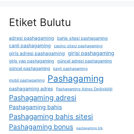
Etiket Bulutu
adresi pashagaming
bahis sitesi pashagaming
canli pashagaming
casino sitesi pashagaming
girisi pashagaming
giris adresi pashagaming
giris yap pashagaming
güncel adresi pashagaming
güncel pashagaming
kayit pashagaming
Pashagaming
mobil pashagaming
pashagaming adres
Pashagaming Adres Değişikliği
Pashagaming adresi
Pashagaming bahis
Pashagaming bahis sitesi
Pashagaming bonus
pashagaming btk