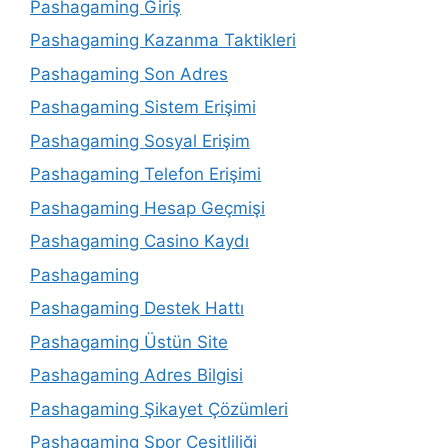
Pashagaming Giriş
Pashagaming Kazanma Taktikleri
Pashagaming Son Adres
Pashagaming Sistem Erişimi
Pashagaming Sosyal Erişim
Pashagaming Telefon Erişimi
Pashagaming Hesap Geçmişi
Pashagaming Casino Kaydı
Pashagaming
Pashagaming Destek Hattı
Pashagaming Üstün Site
Pashagaming Adres Bilgisi
Pashagaming Şikayet Çözümleri
Pashagaming Spor Çeşitliliği