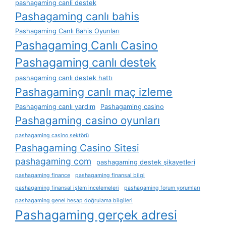
pashagaming canli destek
Pashagaming canlı bahis
Pashagaming Canlı Bahis Oyunları
Pashagaming Canlı Casino
Pashagaming canlı destek
pashagaming canlı destek hattı
Pashagaming canlı maç izleme
Pashagaming canlı yardım
Pashagaming casino
Pashagaming casino oyunları
pashagaming casino sektörü
Pashagaming Casino Sitesi
pashagaming com
pashagaming destek şikayetleri
pashagaming finance
pashagaming finansal bilgi
pashagaming finansal i̇şlem i̇ncelemeleri
pashagaming forum yorumları
pashagaming genel hesap doğrulama bilgileri
Pashagaming gerçek adresi