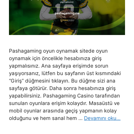
Pashagaming oyun oynamak sitede oyun
oynamak için öncelikle hesabınıza giriş
yapmalısınız. Ana sayfaya erişimde sorun
yaşıyorsanız, lütfen bu sayfanın üst kısmındaki
“Giriş” düğmesini tıklayın. Bu düğme sizi ana
sayfaya götürür. Daha sonra hesabınıza giriş
yapabilirsiniz. Pashagaming Casino tarafından
sunulan oyunlara erişim kolaydır. Masaüstü ve
mobil oyunlar arasında geçiş yapmanın kolay
olduğunu ve hem sanal hem …
Devamını oku…