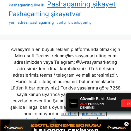
Pashagaming şikayet
Pashagaming üyelik
Pashagaming şikayetvar
yeni adresi pashagaming
yeni giris pashagaming
Avrasya'nın en büyük reklam platformunda olmak için
Microsoft Teams:
reklam@avrasyamarketing.com
adresimizden veya Telegram: @Avrasyamarketing
adresimizden irtibat kurabilirsiniz. (Tek iletişim
adreslerimiz teams / telegram ve mail adresimizdir.
Harici hiçbir iletişim adresimiz bulunmamaktadır.
Lütfen itibar etmeyiniz.) Türkiye yasalarına göre 7258
sayılı kanun uyarınca yasa dışı bahis oynamanın
cezaları mevcuttur. Şu an bulunduğunuz site hiç bir
şekilde illegal bahis oyunları oynatmıyor ve oynamaya
aracı olmuyordur.
arexbet
|
girisefbahis
|
anadolucasino
|
casinololo
|
pandorabet
|
innabet
|
×
bahisabi
|
hepbahis