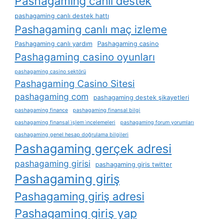
Pashagaming canlı destek
pashagaming canlı destek hattı
Pashagaming canlı maç izleme
Pashagaming canlı yardım
Pashagaming casino
Pashagaming casino oyunları
pashagaming casino sektörü
Pashagaming Casino Sitesi
pashagaming com
pashagaming destek şikayetleri
pashagaming finance
pashagaming finansal bilgi
pashagaming finansal i̇şlem i̇ncelemeleri
pashagaming forum yorumları
pashagaming genel hesap doğrulama bilgileri
Pashagaming gerçek adresi
pashagaming girisi
pashagaming giris twitter
Pashagaming giriş
Pashagaming giriş adresi
Pashagaming giriş yap