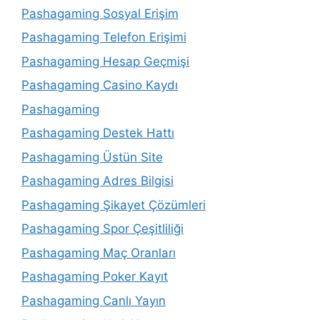
Pashagaming Sosyal Erişim
Pashagaming Telefon Erişimi
Pashagaming Hesap Geçmişi
Pashagaming Casino Kaydı
Pashagaming
Pashagaming Destek Hattı
Pashagaming Üstün Site
Pashagaming Adres Bilgisi
Pashagaming Şikayet Çözümleri
Pashagaming Spor Çeşitliliği
Pashagaming Maç Oranları
Pashagaming Poker Kayıt
Pashagaming Canlı Yayın