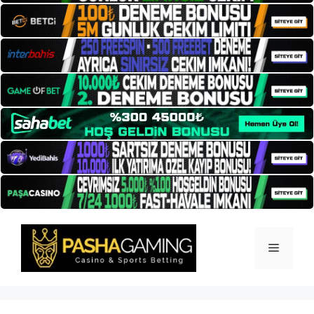
İçeriğe
atla
Menü