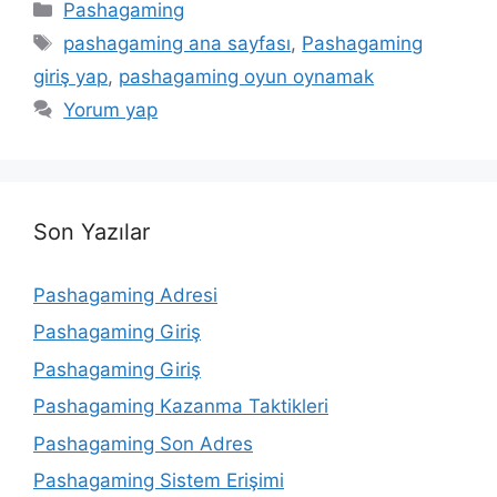
Kategoriler
Pashagaming
Etiketler
pashagaming ana sayfası
,
Pashagaming
giriş yap
,
pashagaming oyun oynamak
Yorum yap
Son Yazılar
Pashagaming Adresi
Pashagaming Giriş
Pashagaming Giriş
Pashagaming Kazanma Taktikleri
Pashagaming Son Adres
Pashagaming Sistem Erişimi