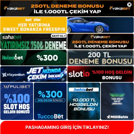
×
PASHAGAMING GİRİŞ İÇİN TIKLAYINIZ!