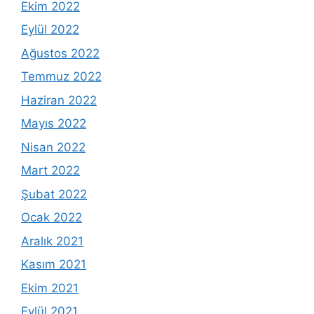
Ekim 2022
Eylül 2022
Ağustos 2022
Temmuz 2022
Haziran 2022
Mayıs 2022
Nisan 2022
Mart 2022
Şubat 2022
Ocak 2022
Aralık 2021
Kasım 2021
Ekim 2021
Eylül 2021