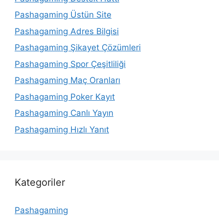
Pashagaming Üstün Site
Pashagaming Adres Bilgisi
Pashagaming Şikayet Çözümleri
Pashagaming Spor Çeşitliliği
Pashagaming Maç Oranları
Pashagaming Poker Kayıt
Pashagaming Canlı Yayın
Pashagaming Hızlı Yanıt
Kategoriler
Pashagaming