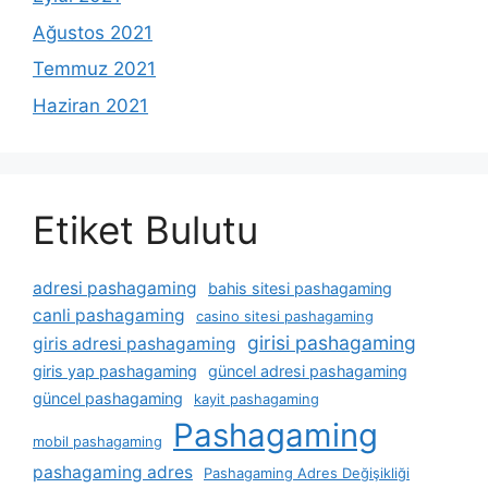
Ağustos 2021
Temmuz 2021
Haziran 2021
Etiket Bulutu
adresi pashagaming
bahis sitesi pashagaming
canli pashagaming
casino sitesi pashagaming
girisi pashagaming
giris adresi pashagaming
giris yap pashagaming
güncel adresi pashagaming
güncel pashagaming
kayit pashagaming
Pashagaming
mobil pashagaming
pashagaming adres
Pashagaming Adres Değişikliği