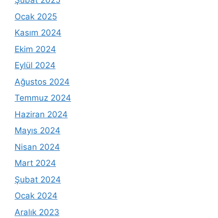
Şubat 2025
Ocak 2025
Kasım 2024
Ekim 2024
Eylül 2024
Ağustos 2024
Temmuz 2024
Haziran 2024
Mayıs 2024
Nisan 2024
Mart 2024
Şubat 2024
Ocak 2024
Aralık 2023