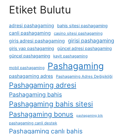
Etiket Bulutu
adresi pashagaming
bahis sitesi pashagaming
canli pashagaming
casino sitesi pashagaming
girisi pashagaming
giris adresi pashagaming
giris yap pashagaming
güncel adresi pashagaming
güncel pashagaming
kayit pashagaming
Pashagaming
mobil pashagaming
pashagaming adres
Pashagaming Adres Değişikliği
Pashagaming adresi
Pashagaming bahis
Pashagaming bahis sitesi
Pashagaming bonus
pashagaming btk
pashagaming canli destek
Pashagaming canlı bahis