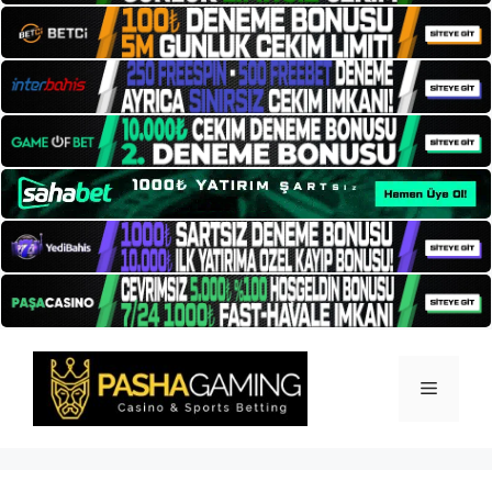
İçeriğe
atla
Menü