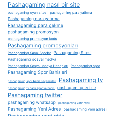
Pashagaming nasıl bir site
pashagaming oyun sitesi
pashagaming para yatirma
Pashagaming para yatırma
Pashagaming para çekme
pashagaming promosyon
pashagaming promosyon kodu
Pashagaming promosyonları
Pashagaming Sitesi
Pashagaming Sanal Sporlar
Pashagaming sosyal medya
Pashagaming Sosyal Medya Hesapları
Pashagaming spor
Pashagaming Spor Bahisleri
Pashagaming tv
pashagaming spor bahis seçenekleri
pashagaming tv izle
pashagaming tv canlı spor ve bahis
Pashagaming twitter
pashagaming whatsapp
pashagaming yatırımları
Pashagaming Yeni Adres
pashagaming yeni adresi