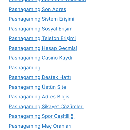
Pashagaming Son Adres
Pashagaming Sistem Erişimi
Pashagaming Sosyal Erişim
Pashagaming Telefon Erişimi
Pashagaming Hesap Geçmişi
Pashagaming Casino Kaydı
Pashagaming
Pashagaming Destek Hattı
Pashagaming Üstün Site
Pashagaming Adres Bilgisi
Pashagaming Şikayet Çözümleri
Pashagaming Spor Çeşitliliği
Pashagaming Maç Oranları