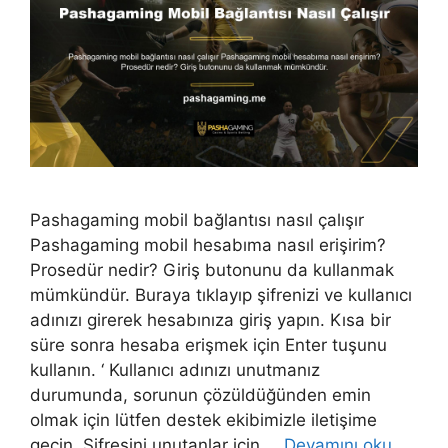
Pashagaming mobil bağlantısı nasıl çalışır
Pashagaming mobil hesabıma nasıl erişirim?
Prosedür nedir? Giriş butonunu da kullanmak
mümkündür. Buraya tıklayıp şifrenizi ve kullanıcı
adınızı girerek hesabınıza giriş yapın. Kısa bir
süre sonra hesaba erişmek için Enter tuşunu
kullanın. ‘ Kullanıcı adınızı unutmanız
durumunda, sorunun çözüldüğünden emin
olmak için lütfen destek ekibimizle iletişime
geçin. Şifresini unutanlar için …
Devamını oku…