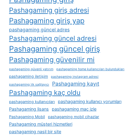
Pashagaming giriş adresi
Pashagaming giriş yap
pashagaming güncel adres
Pashagaming güncel adresi
Pashagaming güncel giriş
Pashagaming güvenilir mi
pashagaming güvenli yatırım
pashagaming home kullanıcıları bulundukları
pashagaming iletişim
pashagaming instagram adresi
Pashagaming kayıt
pashagaming i̇lk sağlayıcı
Pashagaming kaç oldu
pashagaming kullanıcı yorumları
pashagaming kullanıcıları
Pashagaming lisans
pashagaming maç izle
Pashagaming Mobil
pashagaming mobil cihazlar
Pashagaming müşteri hizmetleri
pashagaming nasil bir site