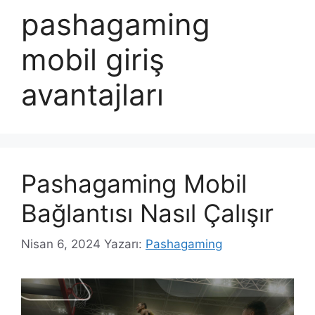
pashagaming
mobil giriş
avantajları
Pashagaming Mobil
Bağlantısı Nasıl Çalışır
Nisan 6, 2024
Yazarı:
Pashagaming