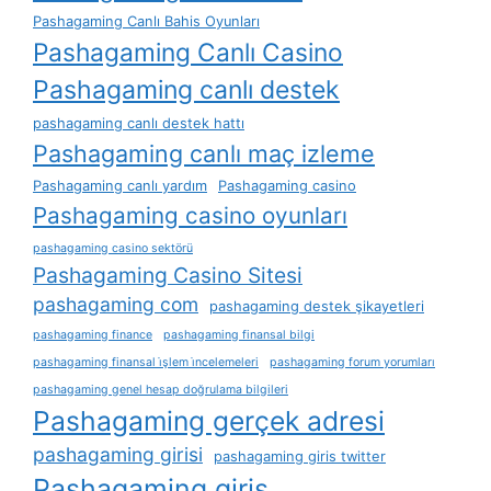
Pashagaming Canlı Bahis Oyunları
Pashagaming Canlı Casino
Pashagaming canlı destek
pashagaming canlı destek hattı
Pashagaming canlı maç izleme
Pashagaming canlı yardım
Pashagaming casino
Pashagaming casino oyunları
pashagaming casino sektörü
Pashagaming Casino Sitesi
pashagaming com
pashagaming destek şikayetleri
pashagaming finance
pashagaming finansal bilgi
pashagaming finansal i̇şlem i̇ncelemeleri
pashagaming forum yorumları
pashagaming genel hesap doğrulama bilgileri
Pashagaming gerçek adresi
pashagaming girisi
pashagaming giris twitter
Pashagaming giriş