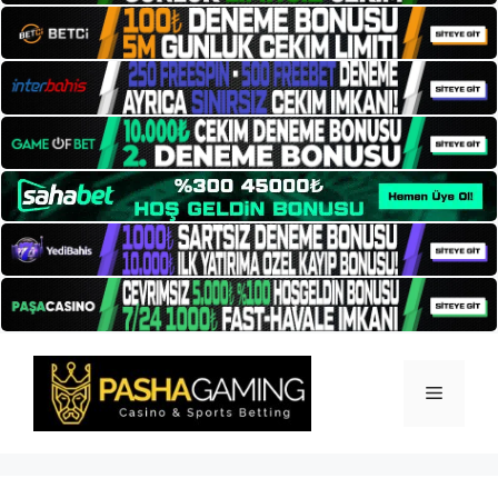
İçeriğe
atla
Menü