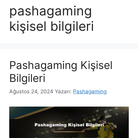
pashagaming
kişisel bilgileri
Pashagaming Kişisel
Bilgileri
Ağustos 24, 2024
Yazarı:
Pashagaming