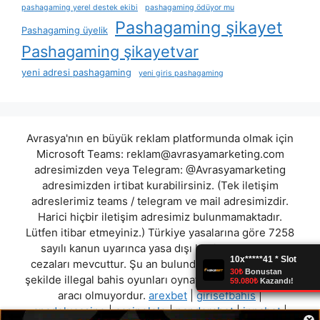
pashagaming yerel destek ekibi
pashagaming ödüyor mu
Pashagaming şikayet
Pashagaming üyelik
Pashagaming şikayetvar
yeni adresi pashagaming
yeni giris pashagaming
Avrasya'nın en büyük reklam platformunda olmak için
Microsoft Teams:
reklam@avrasyamarketing.com
adresimizden veya Telegram: @Avrasyamarketing
adresimizden irtibat kurabilirsiniz. (Tek iletişim
adreslerimiz teams / telegram ve mail adresimizdir.
Harici hiçbir iletişim adresimiz bulunmamaktadır.
Lütfen itibar etmeyiniz.) Türkiye yasalarına göre 7258
sayılı kanun uyarınca yasa dışı bahis oynamanın
cezaları mevcuttur. Şu an bulunduğunuz site hiç bir
şekilde illegal bahis oyunları oynatmıyor ve oynamaya
aracı olmuyordur.
arexbet
|
girisefbahis
|
anadolucasino
|
casinololo
|
pandorabet
|
innabet
|
×