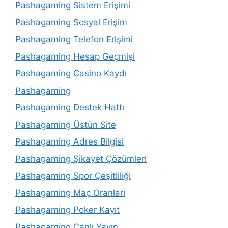
Pashagaming Sistem Erişimi
Pashagaming Sosyal Erişim
Pashagaming Telefon Erişimi
Pashagaming Hesap Geçmişi
Pashagaming Casino Kaydı
Pashagaming
Pashagaming Destek Hattı
Pashagaming Üstün Site
Pashagaming Adres Bilgisi
Pashagaming Şikayet Çözümleri
Pashagaming Spor Çeşitliliği
Pashagaming Maç Oranları
Pashagaming Poker Kayıt
Pashagaming Canlı Yayın