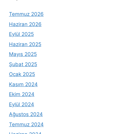
Temmuz 2026
Haziran 2026
Eylül 2025
Haziran 2025
Mayıs 2025
Şubat 2025
Ocak 2025
Kasım 2024
Ekim 2024
Eylül 2024
Ağustos 2024
Temmuz 2024