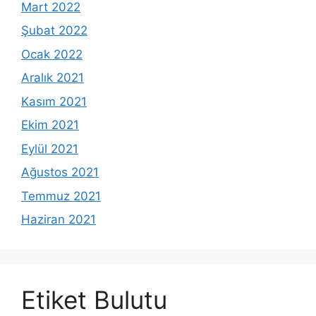
Mart 2022
Şubat 2022
Ocak 2022
Aralık 2021
Kasım 2021
Ekim 2021
Eylül 2021
Ağustos 2021
Temmuz 2021
Haziran 2021
Etiket Bulutu