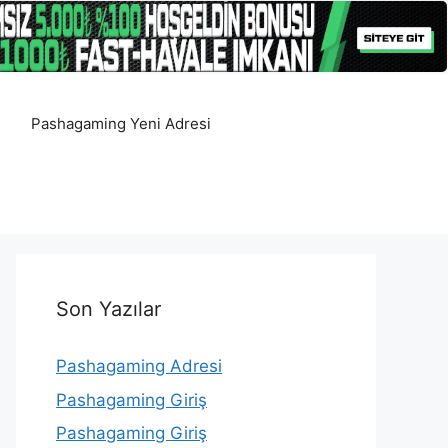
Pashagaming Yeni Adresi
Son Yazılar
Pashagaming Adresi
Pashagaming Giriş
Pashagaming Giriş