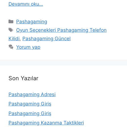
Devamını oku…
Kategoriler
Pashagaming
Etiketler
Oyun Seçenekleri Pashagaming Telefon
Kilidi
,
Pashagaming Güncel
Yorum yap
Son Yazılar
Pashagaming Adresi
Pashagaming Giriş
Pashagaming Giriş
Pashagaming Kazanma Taktikleri