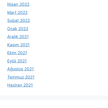
Nisan 2022
Mart 2022
Şubat 2022
Ocak 2022
Aralık 2021
Kasım 2021
Ekim 2021
Eylül 2021
Ağustos 2021
Temmuz 2021
Haziran 2021