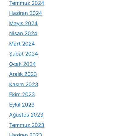
Temmuz 2024
Haziran 2024
Mayıs 2024
Nisan 2024
Mart 2024
Şubat 2024
Ocak 2024
Aralık 2023
Kasım 2023
Ekim 2023
Eylül 2023
Ağustos 2023
Temmuz 2023
Haziran 2023