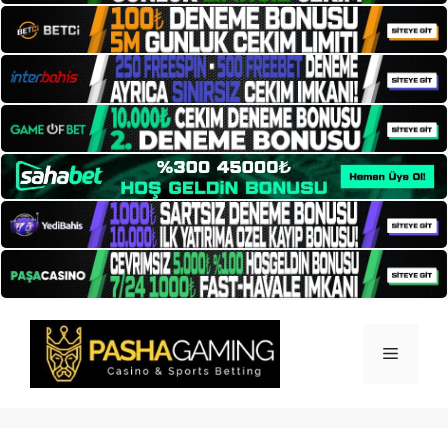
İçeriğe
atla
Menü