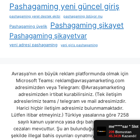
Pashagaming yeni güncel giriş
pashagaming yerel destek ekibi
pashagaming ödüyor mu
Pashagaming şikayet
Pashagaming üyelik
Pashagaming şikayetvar
yeni adresi pashagaming
yeni giris pashagaming
Avrasya'nın en büyük reklam platformunda olmak için
Microsoft Teams:
reklam@avrasyamarketing.com
adresimizden veya Telegram: @Avrasyamarketing
adresimizden irtibat kurabilirsiniz. (Tek iletişim
adreslerimiz teams / telegram ve mail adresimizdir.
Harici hiçbir iletişim adresimiz bulunmamaktadır.
Lütfen itibar etmeyiniz.) Türkiye yasalarına göre 7258
sayılı kanun uyarınca yasa dışı bahis oynamanın
cezaları mevcuttur. Şu an bulunduğunuz site hiç bir
şekilde illegal bahis oyunları oynatmıyor ve oynamaya