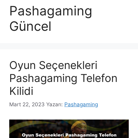
Pashagaming
Güncel
Oyun Seçenekleri
Pashagaming Telefon
Kilidi
Mart 22, 2023
Yazarı:
Pashagaming