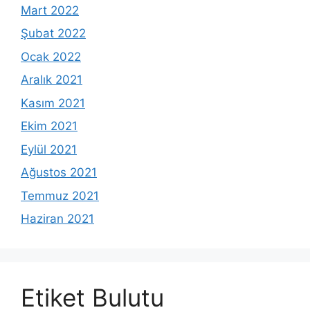
Mart 2022
Şubat 2022
Ocak 2022
Aralık 2021
Kasım 2021
Ekim 2021
Eylül 2021
Ağustos 2021
Temmuz 2021
Haziran 2021
Etiket Bulutu