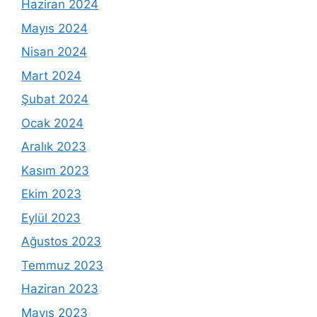
Haziran 2024
Mayıs 2024
Nisan 2024
Mart 2024
Şubat 2024
Ocak 2024
Aralık 2023
Kasım 2023
Ekim 2023
Eylül 2023
Ağustos 2023
Temmuz 2023
Haziran 2023
Mayıs 2023