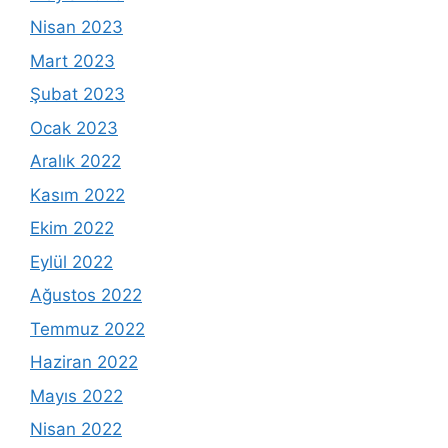
Nisan 2023
Mart 2023
Şubat 2023
Ocak 2023
Aralık 2022
Kasım 2022
Ekim 2022
Eylül 2022
Ağustos 2022
Temmuz 2022
Haziran 2022
Mayıs 2022
Nisan 2022