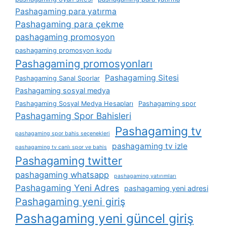
Pashagaming para yatırma
Pashagaming para çekme
pashagaming promosyon
pashagaming promosyon kodu
Pashagaming promosyonları
Pashagaming Sitesi
Pashagaming Sanal Sporlar
Pashagaming sosyal medya
Pashagaming Sosyal Medya Hesapları
Pashagaming spor
Pashagaming Spor Bahisleri
Pashagaming tv
pashagaming spor bahis seçenekleri
pashagaming tv izle
pashagaming tv canlı spor ve bahis
Pashagaming twitter
pashagaming whatsapp
pashagaming yatırımları
Pashagaming Yeni Adres
pashagaming yeni adresi
Pashagaming yeni giriş
Pashagaming yeni güncel giriş