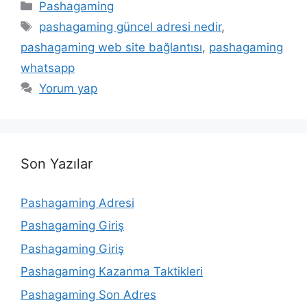
Kategoriler
Pashagaming
Etiketler
pashagaming güncel adresi nedir
,
pashagaming web site bağlantısı
,
pashagaming
whatsapp
Yorum yap
Son Yazılar
Pashagaming Adresi
Pashagaming Giriş
Pashagaming Giriş
Pashagaming Kazanma Taktikleri
Pashagaming Son Adres