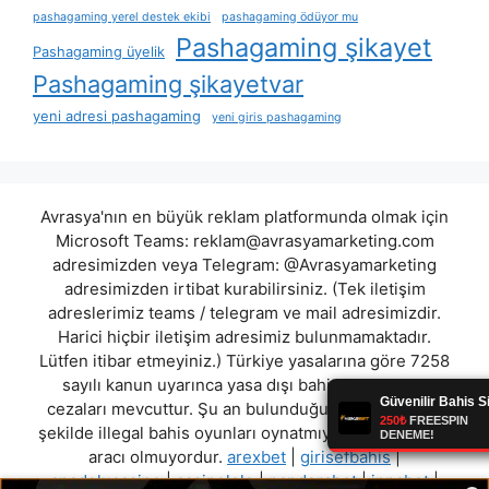
pashagaming yerel destek ekibi
pashagaming ödüyor mu
Pashagaming şikayet
Pashagaming üyelik
Pashagaming şikayetvar
yeni adresi pashagaming
yeni giris pashagaming
Avrasya'nın en büyük reklam platformunda olmak için
Microsoft Teams:
reklam@avrasyamarketing.com
adresimizden veya Telegram: @Avrasyamarketing
adresimizden irtibat kurabilirsiniz. (Tek iletişim
adreslerimiz teams / telegram ve mail adresimizdir.
Harici hiçbir iletişim adresimiz bulunmamaktadır.
Lütfen itibar etmeyiniz.) Türkiye yasalarına göre 7258
sayılı kanun uyarınca yasa dışı bahis oynamanın
cezaları mevcuttur. Şu an bulunduğunuz site hiç bir
şekilde illegal bahis oyunları oynatmıyor ve oynamaya
aracı olmuyordur.
arexbet
|
girisefbahis
|
anadolucasino
|
casinololo
|
pandorabet
|
innabet
|