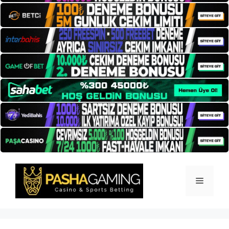
İçeriğe
atla
Menü