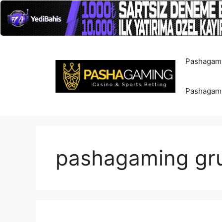
İçeriğe
atla
Pashagami
Pashagam
pashagaming gr