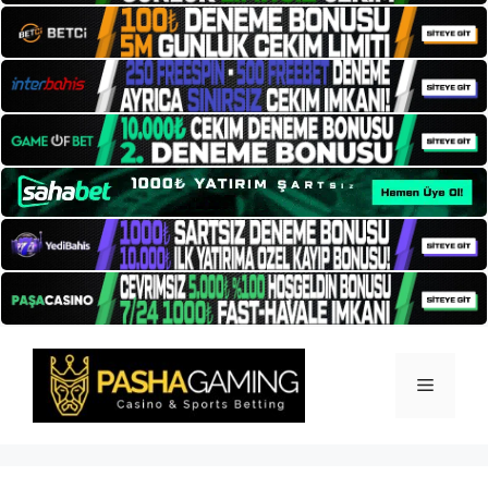
İçeriğe
atla
Menü