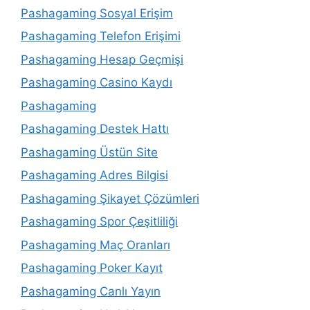
Pashagaming Sosyal Erişim
Pashagaming Telefon Erişimi
Pashagaming Hesap Geçmişi
Pashagaming Casino Kaydı
Pashagaming
Pashagaming Destek Hattı
Pashagaming Üstün Site
Pashagaming Adres Bilgisi
Pashagaming Şikayet Çözümleri
Pashagaming Spor Çeşitliliği
Pashagaming Maç Oranları
Pashagaming Poker Kayıt
Pashagaming Canlı Yayın