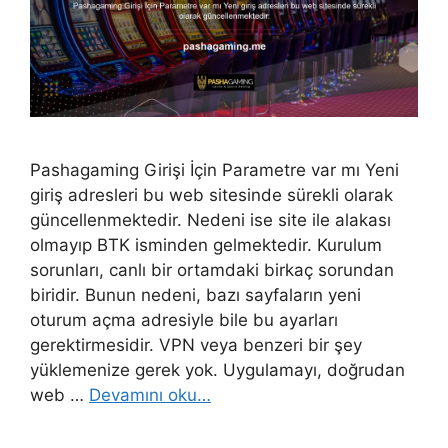
Pashagaming Girişi İçin Parametre var mı Yeni
giriş adresleri bu web sitesinde sürekli olarak
güncellenmektedir. Nedeni ise site ile alakası
olmayıp BTK isminden gelmektedir. Kurulum
sorunları, canlı bir ortamdaki birkaç sorundan
biridir. Bunun nedeni, bazı sayfaların yeni
oturum açma adresiyle bile bu ayarları
gerektirmesidir. VPN veya benzeri bir şey
yüklemenize gerek yok. Uygulamayı, doğrudan
web …
Devamını oku…