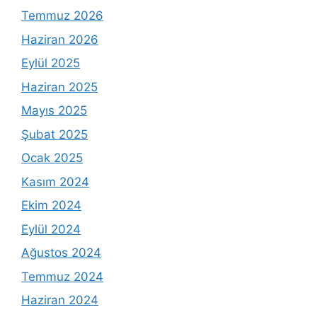
Temmuz 2026
Haziran 2026
Eylül 2025
Haziran 2025
Mayıs 2025
Şubat 2025
Ocak 2025
Kasım 2024
Ekim 2024
Eylül 2024
Ağustos 2024
Temmuz 2024
Haziran 2024