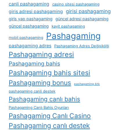
canli pashagaming
casino sitesi pashagaming
girisi pashagaming
giris adresi pashagaming
giris yap pashagaming
güncel adresi pashagaming
güncel pashagaming
kayit pashagaming
Pashagaming
mobil pashagaming
pashagaming adres
Pashagaming Adres Değişikliği
Pashagaming adresi
Pashagaming bahis
Pashagaming bahis sitesi
Pashagaming bonus
pashagaming btk
pashagaming canli destek
Pashagaming canlı bahis
Pashagaming Canlı Bahis Oyunları
Pashagaming Canlı Casino
Pashagaming canlı destek