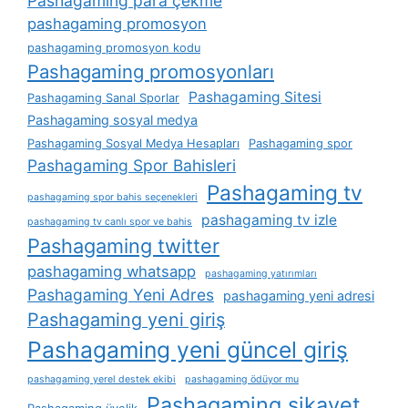
Pashagaming para çekme
pashagaming promosyon
pashagaming promosyon kodu
Pashagaming promosyonları
Pashagaming Sitesi
Pashagaming Sanal Sporlar
Pashagaming sosyal medya
Pashagaming Sosyal Medya Hesapları
Pashagaming spor
Pashagaming Spor Bahisleri
Pashagaming tv
pashagaming spor bahis seçenekleri
pashagaming tv izle
pashagaming tv canlı spor ve bahis
Pashagaming twitter
pashagaming whatsapp
pashagaming yatırımları
Pashagaming Yeni Adres
pashagaming yeni adresi
Pashagaming yeni giriş
Pashagaming yeni güncel giriş
pashagaming yerel destek ekibi
pashagaming ödüyor mu
Pashagaming şikayet