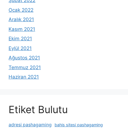
Şubat 2022
Ocak 2022
Aralık 2021
Kasım 2021
Ekim 2021
Eylül 2021
Ağustos 2021
Temmuz 2021
Haziran 2021
Etiket Bulutu
adresi pashagaming
bahis sitesi pashagaming