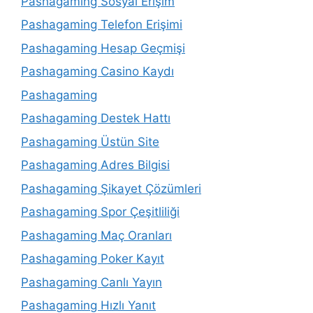
Pashagaming Sosyal Erişim
Pashagaming Telefon Erişimi
Pashagaming Hesap Geçmişi
Pashagaming Casino Kaydı
Pashagaming
Pashagaming Destek Hattı
Pashagaming Üstün Site
Pashagaming Adres Bilgisi
Pashagaming Şikayet Çözümleri
Pashagaming Spor Çeşitliliği
Pashagaming Maç Oranları
Pashagaming Poker Kayıt
Pashagaming Canlı Yayın
Pashagaming Hızlı Yanıt