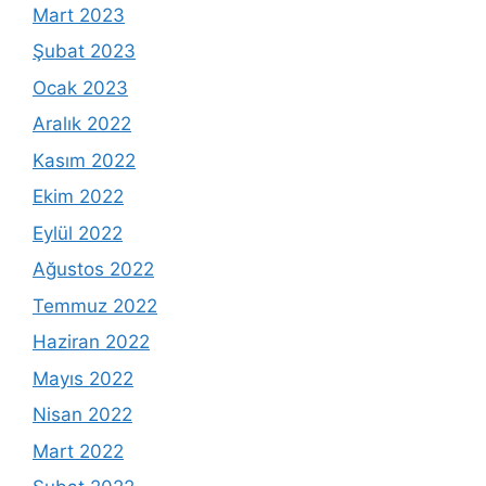
Mart 2023
Şubat 2023
Ocak 2023
Aralık 2022
Kasım 2022
Ekim 2022
Eylül 2022
Ağustos 2022
Temmuz 2022
Haziran 2022
Mayıs 2022
Nisan 2022
Mart 2022