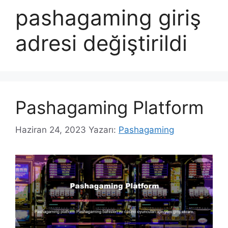
pashagaming giriş
adresi değiştirildi
Pashagaming Platform
Haziran 24, 2023
Yazarı:
Pashagaming