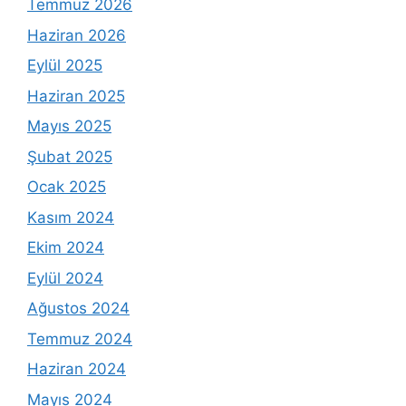
Temmuz 2026
Haziran 2026
Eylül 2025
Haziran 2025
Mayıs 2025
Şubat 2025
Ocak 2025
Kasım 2024
Ekim 2024
Eylül 2024
Ağustos 2024
Temmuz 2024
Haziran 2024
Mayıs 2024