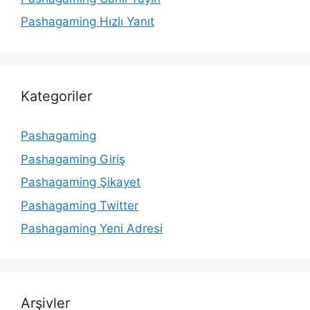
Pashagaming Hızlı Yanıt
Kategoriler
Pashagaming
Pashagaming Giriş
Pashagaming Şikayet
Pashagaming Twitter
Pashagaming Yeni Adresi
Arşivler