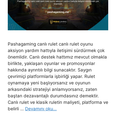
Pashagaming canlı rulet canlı rulet oyunu
aksiyon yardım hattıyla iletişimi sürdürmek çok
önemlidir. Canlı destek hattımız mevcut olmakla
birlikte, yaklaşan oyunlar ve promosyonlar
hakkında ayrıntılı bilgi sunacaktır. Saygın
çevrimiçi platformlarla işbirliği yapar. Rulet
oynamaya yeni başlıyorsanız ve oyunun
arkasındaki stratejiyi anlamıyorsanız, zaten
baştan dezavantajlı durumdasınız demektir.
Canlı rulet ve klasik ruletin maliyeti, platforma ve
belirli …
Devamını oku…