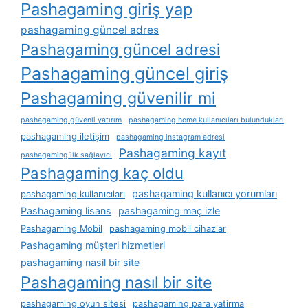
Pashagaming giriş yap
pashagaming güncel adres
Pashagaming güncel adresi
Pashagaming güncel giriş
Pashagaming güvenilir mi
pashagaming güvenli yatırım
pashagaming home kullanıcıları bulundukları
pashagaming iletişim
pashagaming instagram adresi
Pashagaming kayıt
pashagaming i̇lk sağlayıcı
Pashagaming kaç oldu
pashagaming kullanıcı yorumları
pashagaming kullanıcıları
Pashagaming lisans
pashagaming maç izle
Pashagaming Mobil
pashagaming mobil cihazlar
Pashagaming müşteri hizmetleri
pashagaming nasil bir site
Pashagaming nasıl bir site
pashagaming oyun sitesi
pashagaming para yatirma