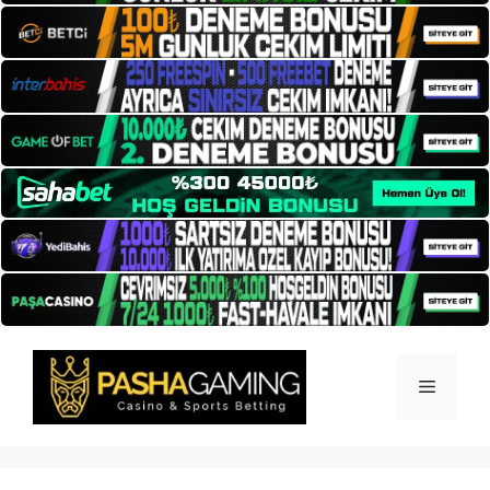
İçeriğe
atla
Menü