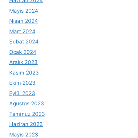
Haziran 2024
Mayıs 2024
Nisan 2024
Mart 2024
Şubat 2024
Ocak 2024
Aralık 2023
Kasım 2023
Ekim 2023
Eylül 2023
Ağustos 2023
Temmuz 2023
Haziran 2023
Mayıs 2023