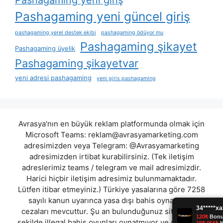
Pashagaming yeni giriş
Pashagaming yeni güncel giriş
pashagaming yerel destek ekibi
pashagaming ödüyor mu
Pashagaming şikayet
Pashagaming üyelik
Pashagaming şikayetvar
yeni adresi pashagaming
yeni giris pashagaming
Avrasya'nın en büyük reklam platformunda olmak için
Microsoft Teams:
reklam@avrasyamarketing.com
adresimizden veya Telegram: @Avrasyamarketing
adresimizden irtibat kurabilirsiniz. (Tek iletişim
adreslerimiz teams / telegram ve mail adresimizdir.
Harici hiçbir iletişim adresimiz bulunmamaktadır.
Lütfen itibar etmeyiniz.) Türkiye yasalarına göre 7258
sayılı kanun uyarınca yasa dışı bahis oynamanın
cezaları mevcuttur. Şu an bulunduğunuz site hiç bir
şekilde illegal bahis oyunları oynatmıyor ve oynamaya