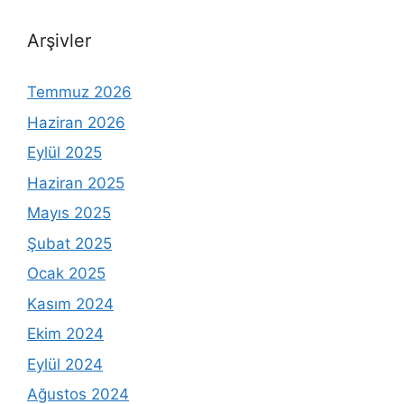
Arşivler
Temmuz 2026
Haziran 2026
Eylül 2025
Haziran 2025
Mayıs 2025
Şubat 2025
Ocak 2025
Kasım 2024
Ekim 2024
Eylül 2024
Ağustos 2024