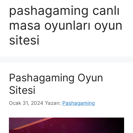
pashagaming canlı
masa oyunları oyun
sitesi
Pashagaming Oyun
Sitesi
Ocak 31, 2024
Yazarı:
Pashagaming