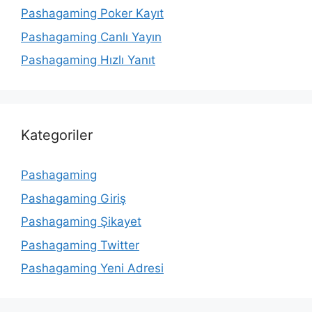
Pashagaming Poker Kayıt
Pashagaming Canlı Yayın
Pashagaming Hızlı Yanıt
Kategoriler
Pashagaming
Pashagaming Giriş
Pashagaming Şikayet
Pashagaming Twitter
Pashagaming Yeni Adresi