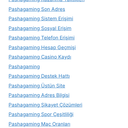
Pashagaming Son Adres
Pashagaming Sistem Erişimi
Pashagaming Sosyal Erişim
Pashagaming Telefon Erişimi
Pashagaming Hesap Geçmişi
Pashagaming Casino Kaydı
Pashagaming
Pashagaming Destek Hattı
Pashagaming Üstün Site
Pashagaming Adres Bilgisi
Pashagaming Şikayet Çözümleri
Pashagaming Spor Çeşitliliği
Pashagaming Maç Oranları