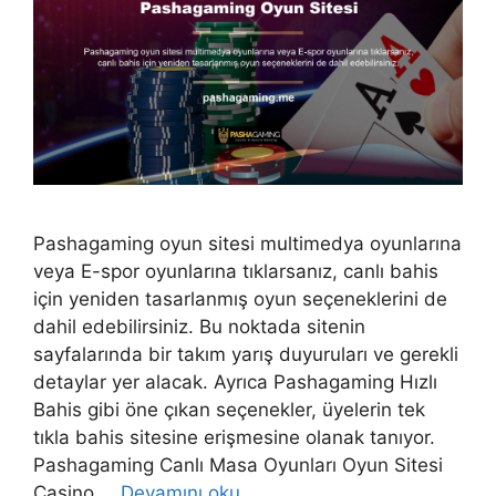
Pashagaming oyun sitesi multimedya oyunlarına
veya E-spor oyunlarına tıklarsanız, canlı bahis
için yeniden tasarlanmış oyun seçeneklerini de
dahil edebilirsiniz. Bu noktada sitenin
sayfalarında bir takım yarış duyuruları ve gerekli
detaylar yer alacak. Ayrıca Pashagaming Hızlı
Bahis gibi öne çıkan seçenekler, üyelerin tek
tıkla bahis sitesine erişmesine olanak tanıyor.
Pashagaming Canlı Masa Oyunları Oyun Sitesi
Casino …
Devamını oku…