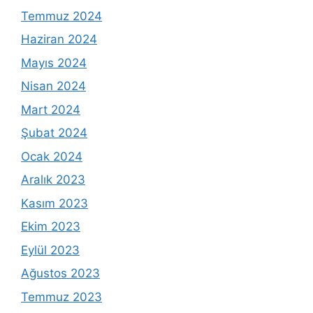
Temmuz 2024
Haziran 2024
Mayıs 2024
Nisan 2024
Mart 2024
Şubat 2024
Ocak 2024
Aralık 2023
Kasım 2023
Ekim 2023
Eylül 2023
Ağustos 2023
Temmuz 2023