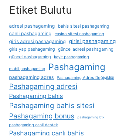
Etiket Bulutu
adresi pashagaming
bahis sitesi pashagaming
canli pashagaming
casino sitesi pashagaming
girisi pashagaming
giris adresi pashagaming
giris yap pashagaming
güncel adresi pashagaming
güncel pashagaming
kayit pashagaming
Pashagaming
mobil pashagaming
pashagaming adres
Pashagaming Adres Değişikliği
Pashagaming adresi
Pashagaming bahis
Pashagaming bahis sitesi
Pashagaming bonus
pashagaming btk
pashagaming canli destek
Pashagaming canlı bahis