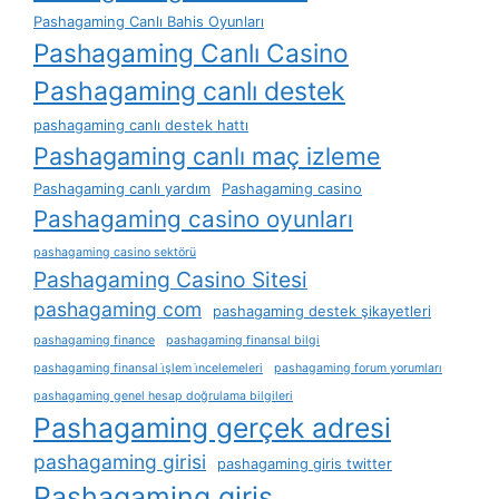
Pashagaming Canlı Bahis Oyunları
Pashagaming Canlı Casino
Pashagaming canlı destek
pashagaming canlı destek hattı
Pashagaming canlı maç izleme
Pashagaming canlı yardım
Pashagaming casino
Pashagaming casino oyunları
pashagaming casino sektörü
Pashagaming Casino Sitesi
pashagaming com
pashagaming destek şikayetleri
pashagaming finance
pashagaming finansal bilgi
pashagaming finansal i̇şlem i̇ncelemeleri
pashagaming forum yorumları
pashagaming genel hesap doğrulama bilgileri
Pashagaming gerçek adresi
pashagaming girisi
pashagaming giris twitter
Pashagaming giriş