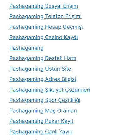
Pashagaming Sosyal Erişim
Pashagaming Telefon Erişimi
Pashagaming Hesap Geçmişi
Pashagaming Casino Kaydı
Pashagaming
Pashagaming Destek Hattı
Pashagaming Üstün Site
Pashagaming Adres Bilgisi
Pashagaming Şikayet Çözümleri
Pashagaming Spor Çeşitliliği
Pashagaming Maç Oranları
Pashagaming Poker Kayıt
Pashagaming Canlı Yayın