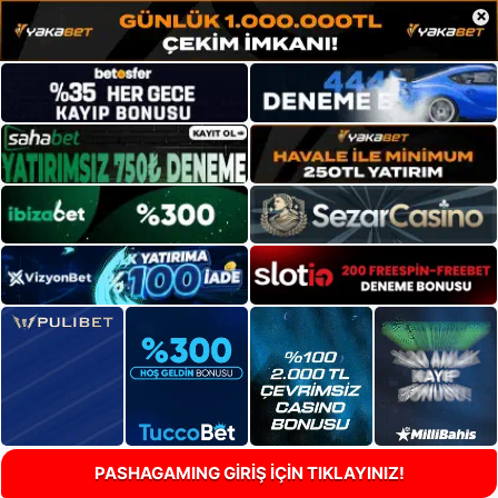
×
PASHAGAMING GİRİŞ İÇİN TIKLAYINIZ!