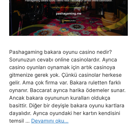
Pashagaming bakara oyunu casino nedir?
Sorunuzun cevabı online casinolardır. Ayrıca
casino oyunları oynamak için artık casinoya
gitmenize gerek yok. Çünkü casinolar herkese
gelir. Ama çok firma var. Bakara ruletten farklı
oynanır. Baccarat ayrıca harika ödemeler sunar.
Ancak bakara oyununun kuralları oldukça
basittir. Diğer bir deyişle bakara oyunu kartlara
dayalıdır. Ayrıca oyundaki her kartın kendisini
temsil …
Devamını oku…