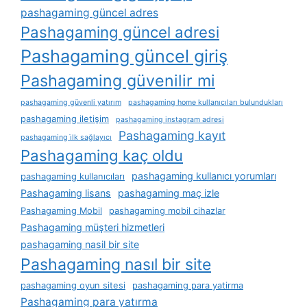
pashagaming güncel adres
Pashagaming güncel adresi
Pashagaming güncel giriş
Pashagaming güvenilir mi
pashagaming güvenli yatırım
pashagaming home kullanıcıları bulundukları
pashagaming iletişim
pashagaming instagram adresi
Pashagaming kayıt
pashagaming i̇lk sağlayıcı
Pashagaming kaç oldu
pashagaming kullanıcı yorumları
pashagaming kullanıcıları
Pashagaming lisans
pashagaming maç izle
Pashagaming Mobil
pashagaming mobil cihazlar
Pashagaming müşteri hizmetleri
pashagaming nasil bir site
Pashagaming nasıl bir site
pashagaming oyun sitesi
pashagaming para yatirma
Pashagaming para yatırma