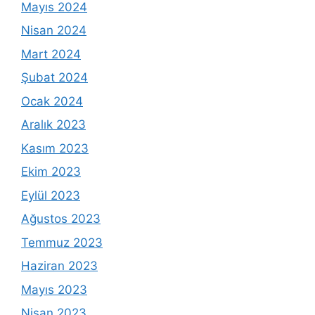
Mayıs 2024
Nisan 2024
Mart 2024
Şubat 2024
Ocak 2024
Aralık 2023
Kasım 2023
Ekim 2023
Eylül 2023
Ağustos 2023
Temmuz 2023
Haziran 2023
Mayıs 2023
Nisan 2023