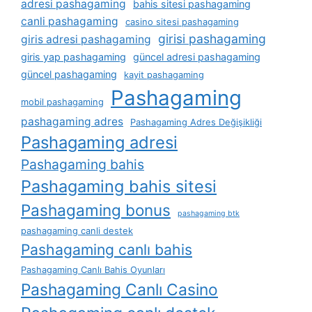
adresi pashagaming
bahis sitesi pashagaming
canli pashagaming
casino sitesi pashagaming
girisi pashagaming
giris adresi pashagaming
giris yap pashagaming
güncel adresi pashagaming
güncel pashagaming
kayit pashagaming
Pashagaming
mobil pashagaming
pashagaming adres
Pashagaming Adres Değişikliği
Pashagaming adresi
Pashagaming bahis
Pashagaming bahis sitesi
Pashagaming bonus
pashagaming btk
pashagaming canli destek
Pashagaming canlı bahis
Pashagaming Canlı Bahis Oyunları
Pashagaming Canlı Casino