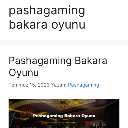
pashagaming
bakara oyunu
Pashagaming Bakara
Oyunu
Temmuz 15, 2023
Yazarı:
Pashagaming