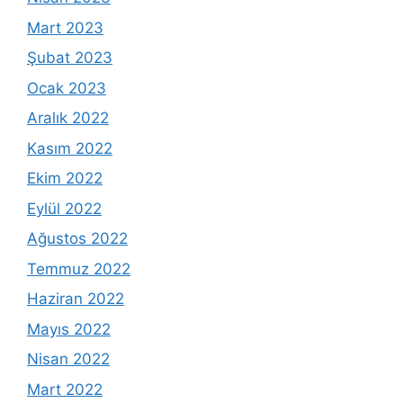
Mart 2023
Şubat 2023
Ocak 2023
Aralık 2022
Kasım 2022
Ekim 2022
Eylül 2022
Ağustos 2022
Temmuz 2022
Haziran 2022
Mayıs 2022
Nisan 2022
Mart 2022