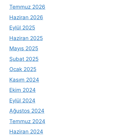
Temmuz 2026
Haziran 2026
Eylül 2025
Haziran 2025
Mayıs 2025
Şubat 2025
Ocak 2025
Kasım 2024
Ekim 2024
Eylül 2024
Ağustos 2024
Temmuz 2024
Haziran 2024