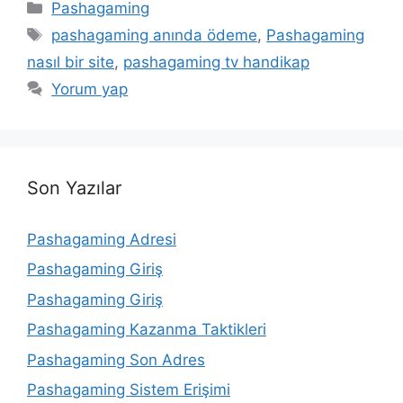
Kategoriler
Pashagaming
Etiketler
pashagaming anında ödeme
,
Pashagaming
nasıl bir site
,
pashagaming tv handikap
Yorum yap
Son Yazılar
Pashagaming Adresi
Pashagaming Giriş
Pashagaming Giriş
Pashagaming Kazanma Taktikleri
Pashagaming Son Adres
Pashagaming Sistem Erişimi