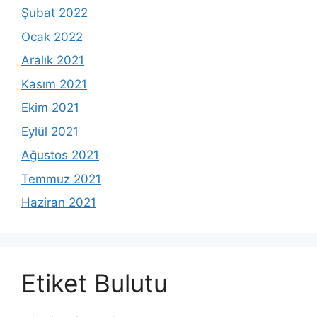
Şubat 2022
Ocak 2022
Aralık 2021
Kasım 2021
Ekim 2021
Eylül 2021
Ağustos 2021
Temmuz 2021
Haziran 2021
Etiket Bulutu