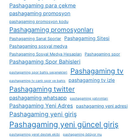
Pashagaming para çekme
pashagaming promosyon
pashagaming promosyon kodu
Pashagaming promosyonları
Pashagaming Sitesi
Pashagaming Sanal Sporlar
Pashagaming sosyal medya
Pashagaming Sosyal Medya Hesapları
Pashagaming spor
Pashagaming Spor Bahisleri
Pashagaming tv
pashagaming spor bahis seçenekleri
pashagaming tv izle
pashagaming tv canlı spor ve bahis
Pashagaming twitter
pashagaming whatsapp
pashagaming yatırımları
Pashagaming Yeni Adres
pashagaming yeni adresi
Pashagaming yeni giriş
Pashagaming yeni güncel giriş
pashagaming yerel destek ekibi
pashagaming ödüyor mu