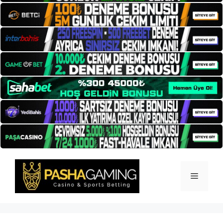
İçeriğe
atla
Menü