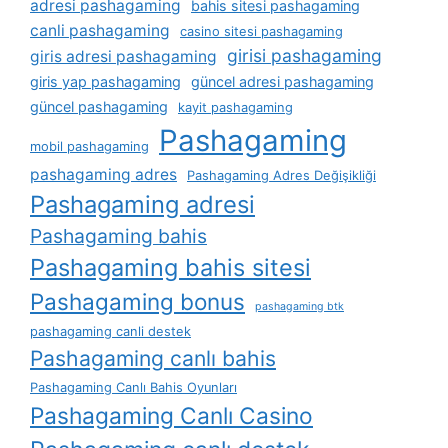
adresi pashagaming
bahis sitesi pashagaming
canli pashagaming
casino sitesi pashagaming
girisi pashagaming
giris adresi pashagaming
giris yap pashagaming
güncel adresi pashagaming
güncel pashagaming
kayit pashagaming
Pashagaming
mobil pashagaming
pashagaming adres
Pashagaming Adres Değişikliği
Pashagaming adresi
Pashagaming bahis
Pashagaming bahis sitesi
Pashagaming bonus
pashagaming btk
pashagaming canli destek
Pashagaming canlı bahis
Pashagaming Canlı Bahis Oyunları
Pashagaming Canlı Casino