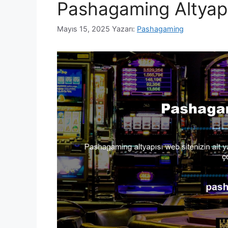
Pashagaming Altyapı
Mayıs 15, 2025
Yazarı:
Pashagaming