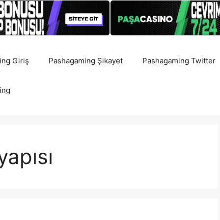
ng Giriş
Pashagaming Şikayet
Pashagaming Twitter
ing
yapısı