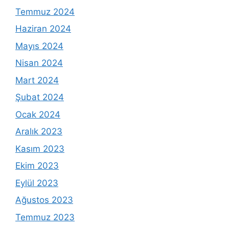
Temmuz 2024
Haziran 2024
Mayıs 2024
Nisan 2024
Mart 2024
Şubat 2024
Ocak 2024
Aralık 2023
Kasım 2023
Ekim 2023
Eylül 2023
Ağustos 2023
Temmuz 2023