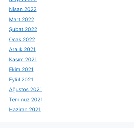
Nisan 2022
Mart 2022
Şubat 2022
Ocak 2022
Aralık 2021
Kasım 2021
Ekim 2021
Eylül 2021
Ağustos 2021
Temmuz 2021
Haziran 2021