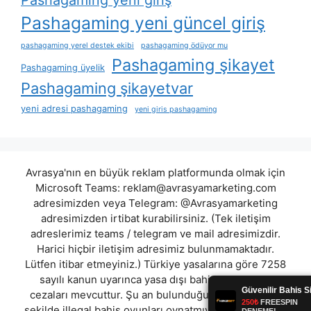
Pashagaming yeni giriş
Pashagaming yeni güncel giriş
pashagaming yerel destek ekibi
pashagaming ödüyor mu
Pashagaming şikayet
Pashagaming üyelik
Pashagaming şikayetvar
yeni adresi pashagaming
yeni giris pashagaming
Avrasya'nın en büyük reklam platformunda olmak için
Microsoft Teams:
reklam@avrasyamarketing.com
adresimizden veya Telegram: @Avrasyamarketing
adresimizden irtibat kurabilirsiniz. (Tek iletişim
adreslerimiz teams / telegram ve mail adresimizdir.
Harici hiçbir iletişim adresimiz bulunmamaktadır.
Lütfen itibar etmeyiniz.) Türkiye yasalarına göre 7258
sayılı kanun uyarınca yasa dışı bahis oynamanın
cezaları mevcuttur. Şu an bulunduğunuz site hiç bir
şekilde illegal bahis oyunları oynatmıyor ve oynamaya