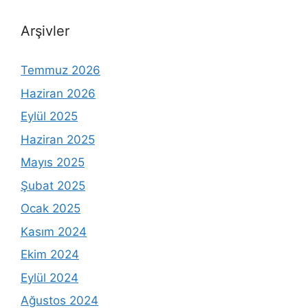
Arşivler
Temmuz 2026
Haziran 2026
Eylül 2025
Haziran 2025
Mayıs 2025
Şubat 2025
Ocak 2025
Kasım 2024
Ekim 2024
Eylül 2024
Ağustos 2024