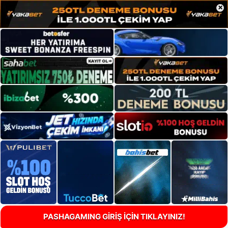
×
PASHAGAMING GİRİŞ İÇİN TIKLAYINIZ!