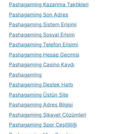
Pashagaming Kazanma Taktikleri
Pashagaming Son Adres
Pashagaming Sistem Erişimi
Pashagaming Sosyal Erişim
Pashagaming Telefon Erişimi
Pashagaming Hesap Geçmişi
Pashagaming Casino Kaydı
Pashagaming
Pashagaming Destek Hattı
Pashagaming Üstün Site
Pashagaming Adres Bilgisi
Pashagaming Şikayet Çözümleri
Pashagaming Spor Çeşitliliği