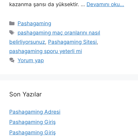
kazanma şansı da yüksektir. …
Devamını oku…
Kategoriler
Pashagaming
Etiketler
pashagaming maç oranlarını nasıl
belirliyorsunuz
,
Pashagaming Sitesi
,
pashagaming sporu yeterli mi
Yorum yap
Son Yazılar
Pashagaming Adresi
Pashagaming Giriş
Pashagaming Giriş