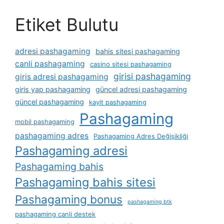
Etiket Bulutu
adresi pashagaming
bahis sitesi pashagaming
canli pashagaming
casino sitesi pashagaming
girisi pashagaming
giris adresi pashagaming
giris yap pashagaming
güncel adresi pashagaming
güncel pashagaming
kayit pashagaming
Pashagaming
mobil pashagaming
pashagaming adres
Pashagaming Adres Değişikliği
Pashagaming adresi
Pashagaming bahis
Pashagaming bahis sitesi
Pashagaming bonus
pashagaming btk
pashagaming canli destek