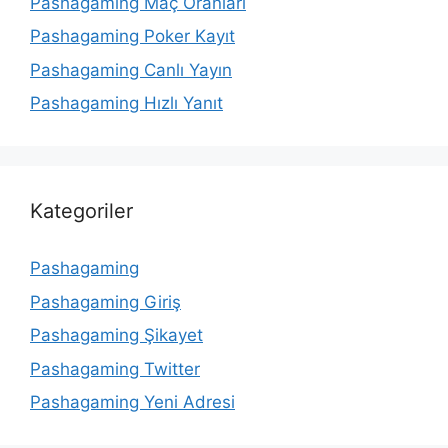
Pashagaming Maç Oranları
Pashagaming Poker Kayıt
Pashagaming Canlı Yayın
Pashagaming Hızlı Yanıt
Kategoriler
Pashagaming
Pashagaming Giriş
Pashagaming Şikayet
Pashagaming Twitter
Pashagaming Yeni Adresi