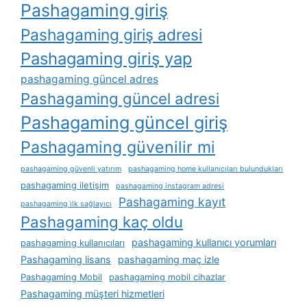
Pashagaming giriş
Pashagaming giriş adresi
Pashagaming giriş yap
pashagaming güncel adres
Pashagaming güncel adresi
Pashagaming güncel giriş
Pashagaming güvenilir mi
pashagaming güvenli yatırım
pashagaming home kullanıcıları bulundukları
pashagaming iletişim
pashagaming instagram adresi
Pashagaming kayıt
pashagaming i̇lk sağlayıcı
Pashagaming kaç oldu
pashagaming kullanıcı yorumları
pashagaming kullanıcıları
Pashagaming lisans
pashagaming maç izle
Pashagaming Mobil
pashagaming mobil cihazlar
Pashagaming müşteri hizmetleri