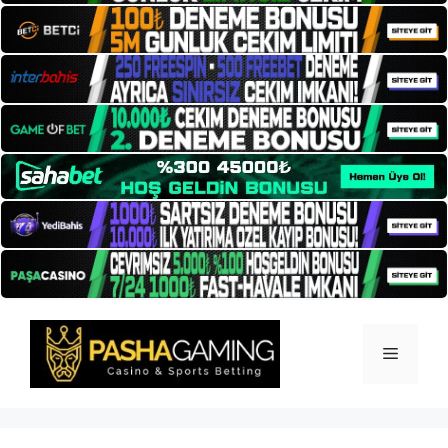
İçeriğe
atla
Menü