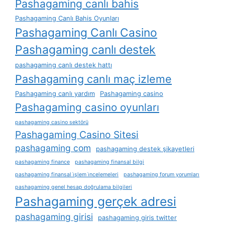
Pashagaming canlı bahis
Pashagaming Canlı Bahis Oyunları
Pashagaming Canlı Casino
Pashagaming canlı destek
pashagaming canlı destek hattı
Pashagaming canlı maç izleme
Pashagaming canlı yardım
Pashagaming casino
Pashagaming casino oyunları
pashagaming casino sektörü
Pashagaming Casino Sitesi
pashagaming com
pashagaming destek şikayetleri
pashagaming finance
pashagaming finansal bilgi
pashagaming finansal i̇şlem i̇ncelemeleri
pashagaming forum yorumları
pashagaming genel hesap doğrulama bilgileri
Pashagaming gerçek adresi
pashagaming girisi
pashagaming giris twitter