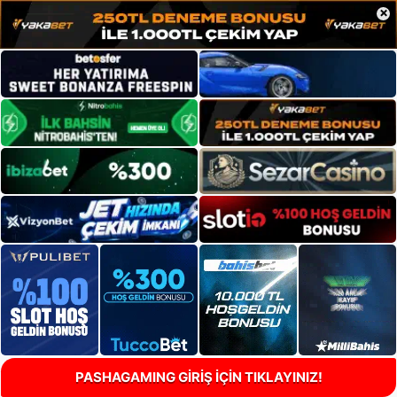
×
PASHAGAMING GİRİŞ İÇİN TIKLAYINIZ!