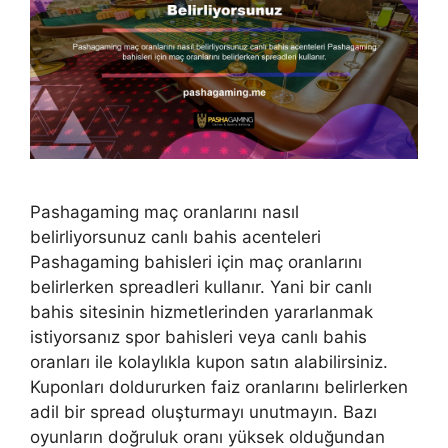
Pashagaming maç oranlarını nasıl
belirliyorsunuz canlı bahis acenteleri
Pashagaming bahisleri için maç oranlarını
belirlerken spreadleri kullanır. Yani bir canlı
bahis sitesinin hizmetlerinden yararlanmak
istiyorsanız spor bahisleri veya canlı bahis
oranları ile kolaylıkla kupon satın alabilirsiniz.
Kuponları doldururken faiz oranlarını belirlerken
adil bir spread oluşturmayı unutmayın. Bazı
oyunların doğruluk oranı yüksek olduğundan