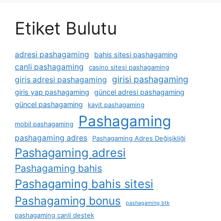
Etiket Bulutu
adresi pashagaming
bahis sitesi pashagaming
canli pashagaming
casino sitesi pashagaming
girisi pashagaming
giris adresi pashagaming
giris yap pashagaming
güncel adresi pashagaming
güncel pashagaming
kayit pashagaming
Pashagaming
mobil pashagaming
pashagaming adres
Pashagaming Adres Değişikliği
Pashagaming adresi
Pashagaming bahis
Pashagaming bahis sitesi
Pashagaming bonus
pashagaming btk
pashagaming canli destek