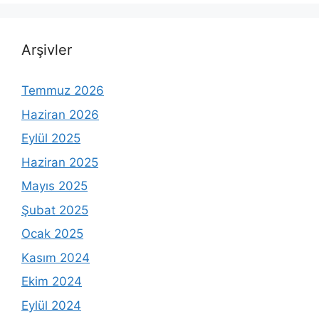
Arşivler
Temmuz 2026
Haziran 2026
Eylül 2025
Haziran 2025
Mayıs 2025
Şubat 2025
Ocak 2025
Kasım 2024
Ekim 2024
Eylül 2024