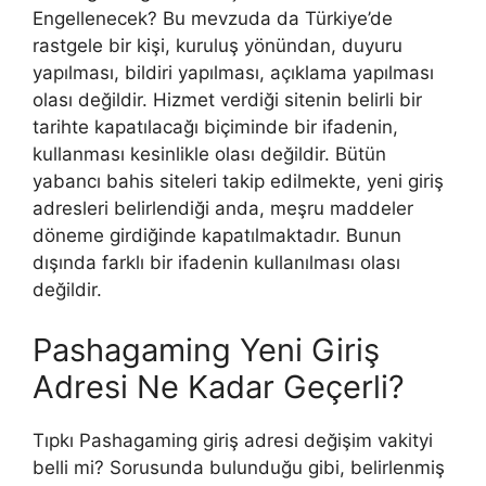
Engellenecek? Bu mevzuda da Türkiye’de
rastgele bir kişi, kuruluş yönündan, duyuru
yapılması, bildiri yapılması, açıklama yapılması
olası değildir. Hizmet verdiği sitenin belirli bir
tarihte kapatılacağı biçiminde bir ifadenin,
kullanması kesinlikle olası değildir. Bütün
yabancı bahis siteleri takip edilmekte, yeni giriş
adresleri belirlendiği anda, meşru maddeler
döneme girdiğinde kapatılmaktadır. Bunun
dışında farklı bir ifadenin kullanılması olası
değildir.
Pashagaming Yeni Giriş
Adresi Ne Kadar Geçerli?
Tıpkı Pashagaming giriş adresi değişim vakityi
belli mi? Sorusunda bulunduğu gibi, belirlenmiş