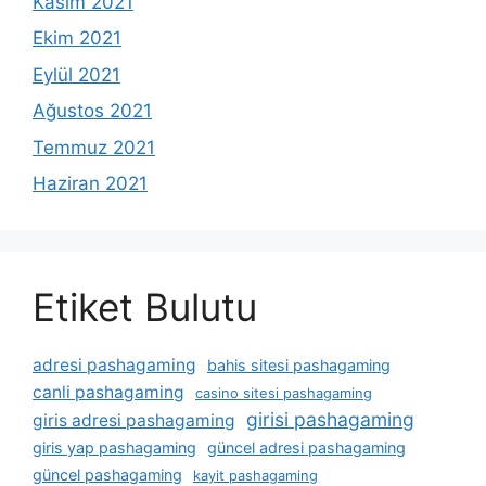
Kasım 2021
Ekim 2021
Eylül 2021
Ağustos 2021
Temmuz 2021
Haziran 2021
Etiket Bulutu
adresi pashagaming
bahis sitesi pashagaming
canli pashagaming
casino sitesi pashagaming
girisi pashagaming
giris adresi pashagaming
giris yap pashagaming
güncel adresi pashagaming
güncel pashagaming
kayit pashagaming