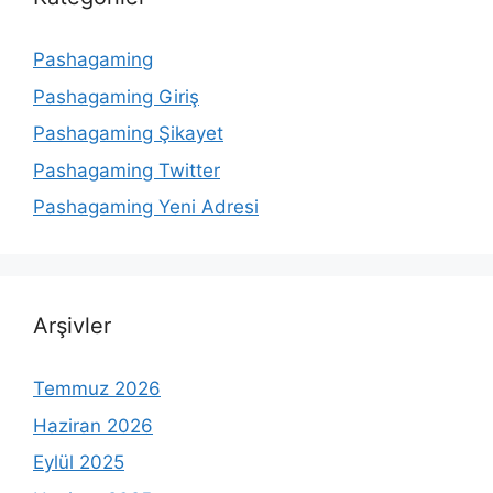
Pashagaming
Pashagaming Giriş
Pashagaming Şikayet
Pashagaming Twitter
Pashagaming Yeni Adresi
Arşivler
Temmuz 2026
Haziran 2026
Eylül 2025