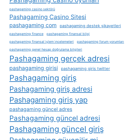
pashagaming casino sektörü
Pashagaming Casino Sitesi
pashagaming com
pashagaming destek şikayetleri
pashagaming finance
pashagaming finansal bilgi
pashagaming finansal i̇şlem i̇ncelemeleri
pashagaming forum yorumları
pashagaming genel hesap doğrulama bilgileri
Pashagaming gerçek adresi
pashagaming girisi
pashagaming giris twitter
Pashagaming giriş
Pashagaming giriş adresi
Pashagaming giriş yap
pashagaming güncel adres
Pashagaming güncel adresi
Pashagaming güncel giriş