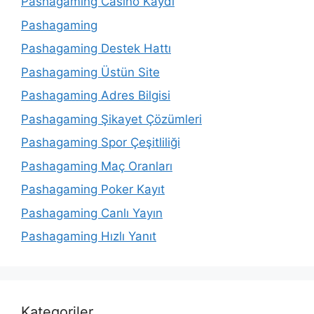
Pashagaming Casino Kaydı
Pashagaming
Pashagaming Destek Hattı
Pashagaming Üstün Site
Pashagaming Adres Bilgisi
Pashagaming Şikayet Çözümleri
Pashagaming Spor Çeşitliliği
Pashagaming Maç Oranları
Pashagaming Poker Kayıt
Pashagaming Canlı Yayın
Pashagaming Hızlı Yanıt
Kategoriler