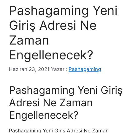
Pashagaming Yeni
Giriş Adresi Ne
Zaman
Engellenecek?
Haziran 23, 2021
Yazarı:
Pashagaming
Pashagaming Yeni Giriş
Adresi Ne Zaman
Engellenecek?
Pashagaming Yeni Giriş Adresi Ne Zaman