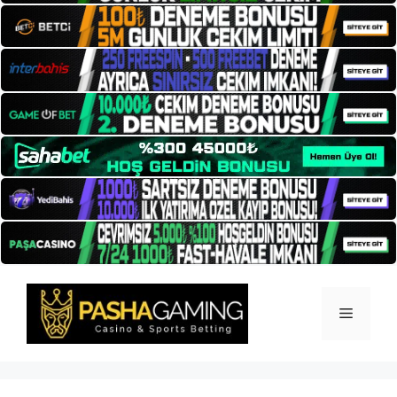
İçeriğe
atla
Menü