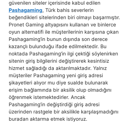
güvenilen siteler içerisinde kabul edilen
Pashagaming
, Türk bahis severlerin
beğendikleri sitelerinden biri olmayı başarmıştır.
Pronet Gaming altyapısını kullanan ve binlerce
oyun alternatifi ile müşterilerinin karşısına çıkan
Pashagaming’in bunun dışında son derece
kazançlı bulunduğu ifade edilmektedir. Bu
noktada Pashagaming’in ilgi çektiği söylenirken
sitenin giriş bilgilerini değiştirerek kesintisiz
hizmet sağladığı da aktarılmaktadır. Yalnız
müşteriler Pashagaming yeni giriş adresi
şikayetleri alıyor mu diye sualde bulunarak
erişim bağlamında bir aksilik olup olmadığını
öğrenmek istemektedirler. Ancak
Pashagaming’in değiştirdiği giriş adresi
üzerinden rastgele bir aksilikle karşılaşmadığını
buradan aktarma etmek istiyoruz.