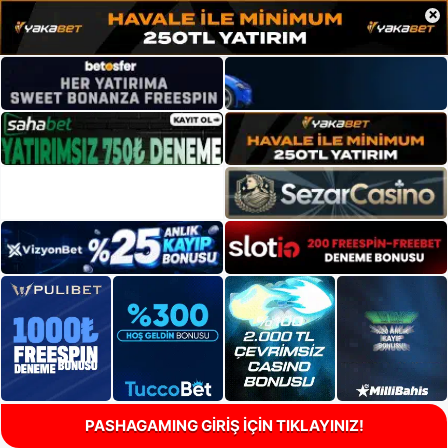
×
PASHAGAMING GİRİŞ İÇİN TIKLAYINIZ!