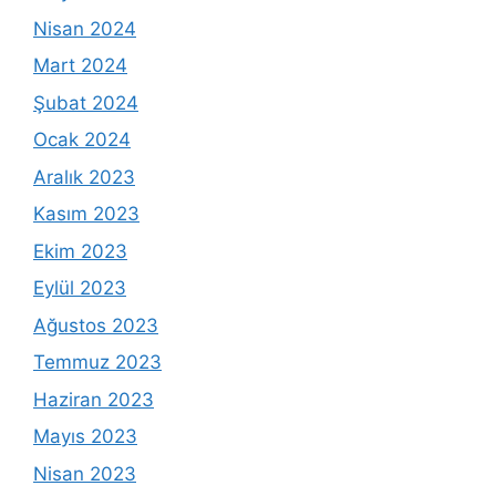
Nisan 2024
Mart 2024
Şubat 2024
Ocak 2024
Aralık 2023
Kasım 2023
Ekim 2023
Eylül 2023
Ağustos 2023
Temmuz 2023
Haziran 2023
Mayıs 2023
Nisan 2023