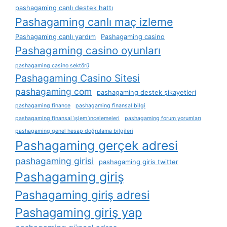
pashagaming canlı destek hattı
Pashagaming canlı maç izleme
Pashagaming canlı yardım
Pashagaming casino
Pashagaming casino oyunları
pashagaming casino sektörü
Pashagaming Casino Sitesi
pashagaming com
pashagaming destek şikayetleri
pashagaming finance
pashagaming finansal bilgi
pashagaming finansal i̇şlem i̇ncelemeleri
pashagaming forum yorumları
pashagaming genel hesap doğrulama bilgileri
Pashagaming gerçek adresi
pashagaming girisi
pashagaming giris twitter
Pashagaming giriş
Pashagaming giriş adresi
Pashagaming giriş yap