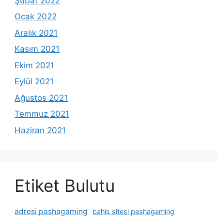
Şubat 2022
Ocak 2022
Aralık 2021
Kasım 2021
Ekim 2021
Eylül 2021
Ağustos 2021
Temmuz 2021
Haziran 2021
Etiket Bulutu
adresi pashagaming
bahis sitesi pashagaming