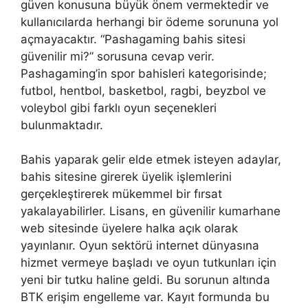
güven konusuna büyük önem vermektedir ve
kullanıcılarda herhangi bir ödeme sorununa yol
açmayacaktır. “Pashagaming bahis sitesi
güvenilir mi?” sorusuna cevap verir.
Pashagaming’in spor bahisleri kategorisinde;
futbol, ​​hentbol, ​​basketbol, ​​ragbi, beyzbol ve
voleybol gibi farklı oyun seçenekleri
bulunmaktadır.
Bahis yaparak gelir elde etmek isteyen adaylar,
bahis sitesine girerek üyelik işlemlerini
gerçekleştirerek mükemmel bir fırsat
yakalayabilirler. Lisans, en güvenilir kumarhane
web sitesinde üyelere halka açık olarak
yayınlanır. Oyun sektörü internet dünyasına
hizmet vermeye başladı ve oyun tutkunları için
yeni bir tutku haline geldi. Bu sorunun altında
BTK erişim engelleme var. Kayıt formunda bu