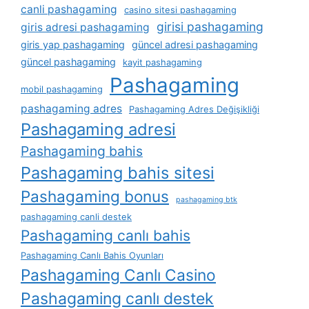
canli pashagaming
casino sitesi pashagaming
girisi pashagaming
giris adresi pashagaming
giris yap pashagaming
güncel adresi pashagaming
güncel pashagaming
kayit pashagaming
Pashagaming
mobil pashagaming
pashagaming adres
Pashagaming Adres Değişikliği
Pashagaming adresi
Pashagaming bahis
Pashagaming bahis sitesi
Pashagaming bonus
pashagaming btk
pashagaming canli destek
Pashagaming canlı bahis
Pashagaming Canlı Bahis Oyunları
Pashagaming Canlı Casino
Pashagaming canlı destek