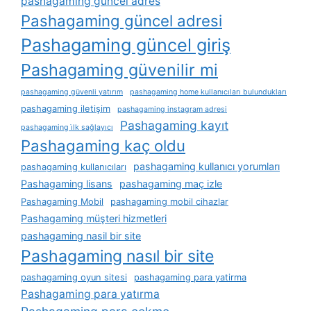
pashagaming güncel adres
Pashagaming güncel adresi
Pashagaming güncel giriş
Pashagaming güvenilir mi
pashagaming güvenli yatırım
pashagaming home kullanıcıları bulundukları
pashagaming iletişim
pashagaming instagram adresi
Pashagaming kayıt
pashagaming i̇lk sağlayıcı
Pashagaming kaç oldu
pashagaming kullanıcı yorumları
pashagaming kullanıcıları
Pashagaming lisans
pashagaming maç izle
Pashagaming Mobil
pashagaming mobil cihazlar
Pashagaming müşteri hizmetleri
pashagaming nasil bir site
Pashagaming nasıl bir site
pashagaming oyun sitesi
pashagaming para yatirma
Pashagaming para yatırma