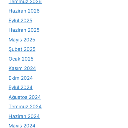
Temmuz 2026
Haziran 2026
Eylül 2025
Haziran 2025
Mayıs 2025
Şubat 2025
Ocak 2025
Kasım 2024
Ekim 2024
Eylül 2024
Ağustos 2024
Temmuz 2024
Haziran 2024
Mayıs 2024