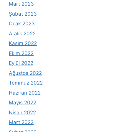
Mart 2023
Şubat 2023
Ocak 2023
Aralık 2022
Kasım 2022
Ekim 2022
Eylül 2022
Ağustos 2022
Temmuz 2022
Haziran 2022
Mayıs 2022
Nisan 2022
Mart 2022