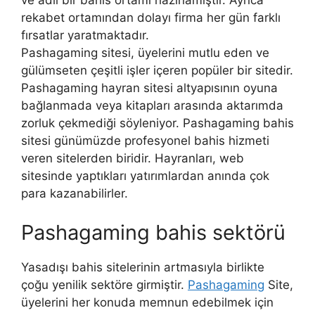
ve adil bir bahis ortamı hazırlamıştır. Ayrıca
rekabet ortamından dolayı firma her gün farklı
fırsatlar yaratmaktadır.
Pashagaming sitesi, üyelerini mutlu eden ve
gülümseten çeşitli işler içeren popüler bir sitedir.
Pashagaming hayran sitesi altyapısının oyuna
bağlanmada veya kitapları arasında aktarımda
zorluk çekmediği söyleniyor. Pashagaming bahis
sitesi günümüzde profesyonel bahis hizmeti
veren sitelerden biridir. Hayranları, web
sitesinde yaptıkları yatırımlardan anında çok
para kazanabilirler.
Pashagaming bahis sektörü
Yasadışı bahis sitelerinin artmasıyla birlikte
çoğu yenilik sektöre girmiştir.
Pashagaming
Site,
üyelerini her konuda memnun edebilmek için