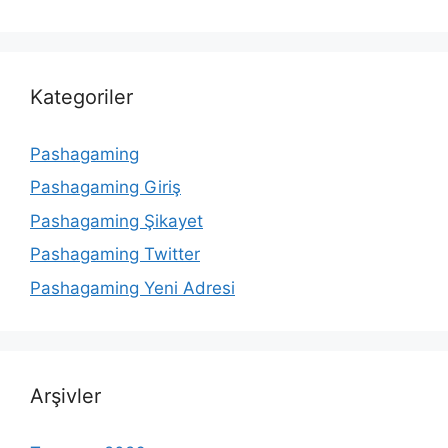
Kategoriler
Pashagaming
Pashagaming Giriş
Pashagaming Şikayet
Pashagaming Twitter
Pashagaming Yeni Adresi
Arşivler