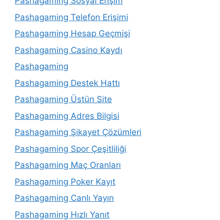
Pashagaming Sosyal Erişim
Pashagaming Telefon Erişimi
Pashagaming Hesap Geçmişi
Pashagaming Casino Kaydı
Pashagaming
Pashagaming Destek Hattı
Pashagaming Üstün Site
Pashagaming Adres Bilgisi
Pashagaming Şikayet Çözümleri
Pashagaming Spor Çeşitliliği
Pashagaming Maç Oranları
Pashagaming Poker Kayıt
Pashagaming Canlı Yayın
Pashagaming Hızlı Yanıt