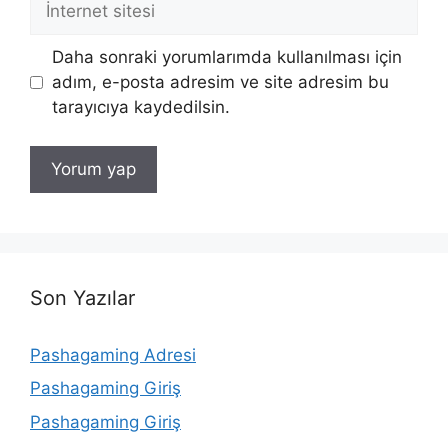
sitesi
Daha sonraki yorumlarımda kullanılması için
adım, e-posta adresim ve site adresim bu
tarayıcıya kaydedilsin.
Son Yazılar
Pashagaming Adresi
Pashagaming Giriş
Pashagaming Giriş