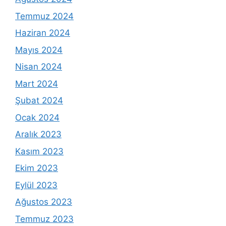
Temmuz 2024
Haziran 2024
Mayıs 2024
Nisan 2024
Mart 2024
Şubat 2024
Ocak 2024
Aralık 2023
Kasım 2023
Ekim 2023
Eylül 2023
Ağustos 2023
Temmuz 2023