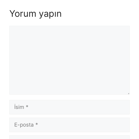
Yorum yapın
Yorum
İsim
E-
posta
İnternet