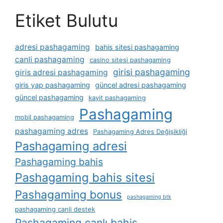
Etiket Bulutu
adresi pashagaming
bahis sitesi pashagaming
canli pashagaming
casino sitesi pashagaming
girisi pashagaming
giris adresi pashagaming
giris yap pashagaming
güncel adresi pashagaming
güncel pashagaming
kayit pashagaming
Pashagaming
mobil pashagaming
pashagaming adres
Pashagaming Adres Değişikliği
Pashagaming adresi
Pashagaming bahis
Pashagaming bahis sitesi
Pashagaming bonus
pashagaming btk
pashagaming canli destek
Pashagaming canlı bahis