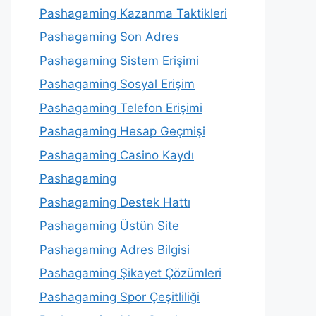
Pashagaming Kazanma Taktikleri
Pashagaming Son Adres
Pashagaming Sistem Erişimi
Pashagaming Sosyal Erişim
Pashagaming Telefon Erişimi
Pashagaming Hesap Geçmişi
Pashagaming Casino Kaydı
Pashagaming
Pashagaming Destek Hattı
Pashagaming Üstün Site
Pashagaming Adres Bilgisi
Pashagaming Şikayet Çözümleri
Pashagaming Spor Çeşitliliği