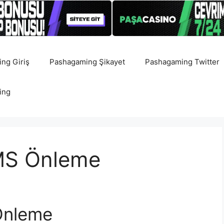
ng Giriş
Pashagaming Şikayet
Pashagaming Twitter
ing
MS Önleme
Önleme