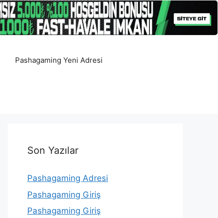
Pashagaming Yeni Adresi
Son Yazılar
Pashagaming Adresi
Pashagaming Giriş
Pashagaming Giriş