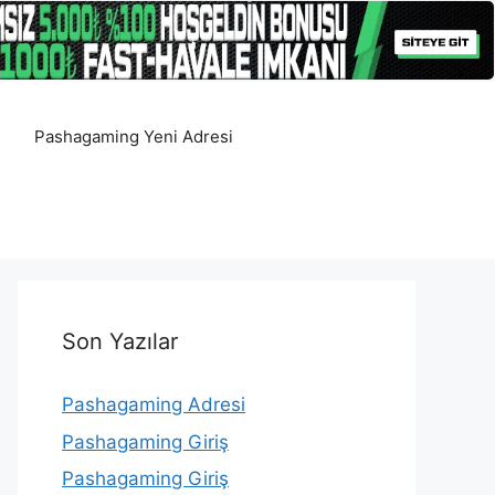
Pashagaming Yeni Adresi
Son Yazılar
Pashagaming Adresi
Pashagaming Giriş
Pashagaming Giriş