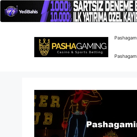
İçeriğe
atla
Pashagami
Pashagam