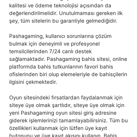
kalitesi ve ödeme teknolojisi açısından da
değerlendirilmelidir. Unutulmaması gereken ilk
şey, tüm sitelerin bu garantiyle gelmediğidir.
Pashagaming, kullanıcı sorunlarına çözüm
bulmak için deneyimli ve profesyonel
temsilcilerinden 7/24 canlı destek
sağlamaktadır. Pashagaming bahis sitesi, online
platformda bahis tutkunlarının favori bahis
ofislerinden biri olup elemeleriyle de bahisçilerin
ilgisini çekmektedir.
Oyun sitesindeki fırsatlardan faydalanmak için
siteye üye olmak şartlıdır, siteye üye olmak için
yeni Pashagaming oyun sitesi giriş adresine
giderek işlemlerinizi tamamlayabilirsiniz. Tüm bu
özellikleri kullanmak için lütfen üye kayıt
butonunu ve üye kayıt akışını kullanın. Bahis