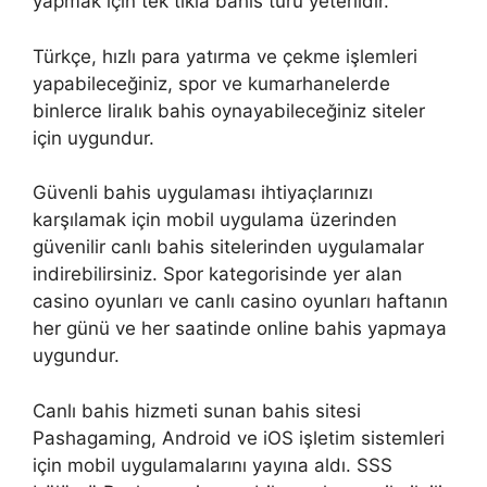
yapmak için tek tıkla bahis türü yeterlidir.
Türkçe, hızlı para yatırma ve çekme işlemleri
yapabileceğiniz, spor ve kumarhanelerde
binlerce liralık bahis oynayabileceğiniz siteler
için uygundur.
Güvenli bahis uygulaması ihtiyaçlarınızı
karşılamak için mobil uygulama üzerinden
güvenilir canlı bahis sitelerinden uygulamalar
indirebilirsiniz. Spor kategorisinde yer alan
casino oyunları ve canlı casino oyunları haftanın
her günü ve her saatinde online bahis yapmaya
uygundur.
Canlı bahis hizmeti sunan bahis sitesi
Pashagaming, Android ve iOS işletim sistemleri
için mobil uygulamalarını yayına aldı. SSS