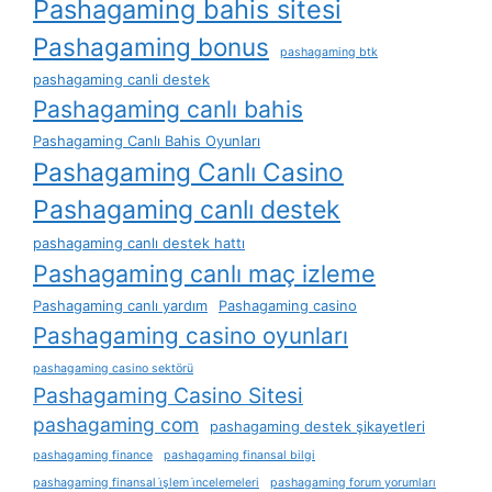
Pashagaming bahis sitesi
Pashagaming bonus
pashagaming btk
pashagaming canli destek
Pashagaming canlı bahis
Pashagaming Canlı Bahis Oyunları
Pashagaming Canlı Casino
Pashagaming canlı destek
pashagaming canlı destek hattı
Pashagaming canlı maç izleme
Pashagaming canlı yardım
Pashagaming casino
Pashagaming casino oyunları
pashagaming casino sektörü
Pashagaming Casino Sitesi
pashagaming com
pashagaming destek şikayetleri
pashagaming finance
pashagaming finansal bilgi
pashagaming finansal i̇şlem i̇ncelemeleri
pashagaming forum yorumları