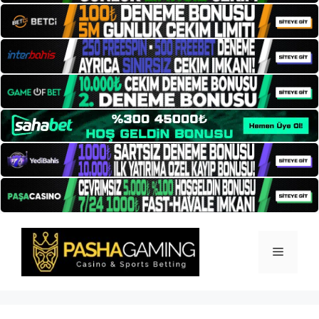
İçeriğe
atla
Menü