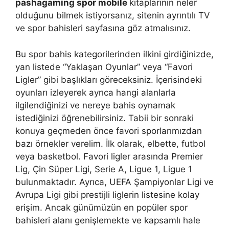
pashagaming spor mobile
kitaplarının neler
olduğunu bilmek istiyorsanız, sitenin ayrıntılı TV
ve spor bahisleri sayfasına göz atmalısınız.
Bu spor bahis kategorilerinden ilkini girdiğinizde,
yan listede “Yaklaşan Oyunlar” veya “Favori
Ligler” gibi başlıkları göreceksiniz. İçerisindeki
oyunları izleyerek ayrıca hangi alanlarla
ilgilendiğinizi ve nereye bahis oynamak
istediğinizi öğrenebilirsiniz. Tabii bir sonraki
konuya geçmeden önce favori sporlarımızdan
bazı örnekler verelim. İlk olarak, elbette, futbol
veya basketbol. Favori ligler arasında Premier
Lig, Çin Süper Ligi, Serie A, Ligue 1, Ligue 1
bulunmaktadır. Ayrıca, UEFA Şampiyonlar Ligi ve
Avrupa Ligi gibi prestijli liglerin listesine kolay
erişim. Ancak günümüzün en popüler spor
bahisleri alanı genişlemekte ve kapsamlı hale