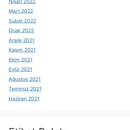
Nisan 2022
Mart 2022
Şubat 2022
Ocak 2022
Aralık 2021
Kasım 2021
Ekim 2021
Eylül 2021
Ağustos 2021
Temmuz 2021
Haziran 2021