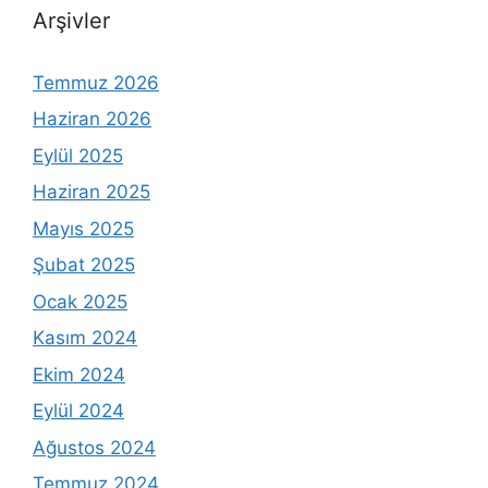
Arşivler
Temmuz 2026
Haziran 2026
Eylül 2025
Haziran 2025
Mayıs 2025
Şubat 2025
Ocak 2025
Kasım 2024
Ekim 2024
Eylül 2024
Ağustos 2024
Temmuz 2024