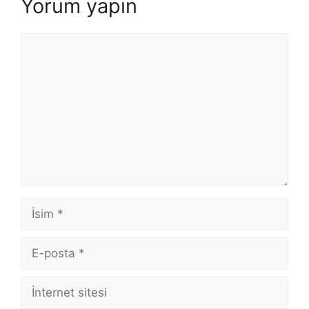
Yorum yapın
Yorum
İsim
E-
posta
İnternet
sitesi