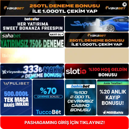
×
PASHAGAMING GİRİŞ İÇİN TIKLAYINIZ!