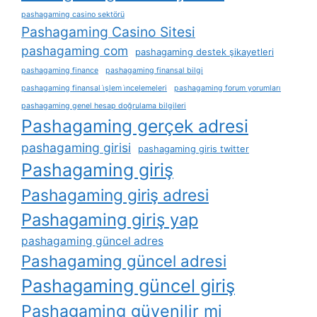
pashagaming casino sektörü
Pashagaming Casino Sitesi
pashagaming com
pashagaming destek şikayetleri
pashagaming finance
pashagaming finansal bilgi
pashagaming finansal i̇şlem i̇ncelemeleri
pashagaming forum yorumları
pashagaming genel hesap doğrulama bilgileri
Pashagaming gerçek adresi
pashagaming girisi
pashagaming giris twitter
Pashagaming giriş
Pashagaming giriş adresi
Pashagaming giriş yap
pashagaming güncel adres
Pashagaming güncel adresi
Pashagaming güncel giriş
Pashagaming güvenilir mi