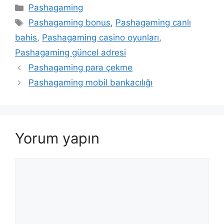
Kategoriler
Pashagaming
Etiketler
Pashagaming bonus
,
Pashagaming canlı
bahis
,
Pashagaming casino oyunları
,
Pashagaming güncel adresi
Pashagaming para çekme
Pashagaming mobil bankacılığı
Yorum yapın
Yorum