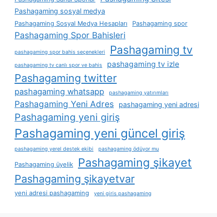
Pashagaming sosyal medya
Pashagaming Sosyal Medya Hesapları
Pashagaming spor
Pashagaming Spor Bahisleri
Pashagaming tv
pashagaming spor bahis seçenekleri
pashagaming tv izle
pashagaming tv canlı spor ve bahis
Pashagaming twitter
pashagaming whatsapp
pashagaming yatırımları
Pashagaming Yeni Adres
pashagaming yeni adresi
Pashagaming yeni giriş
Pashagaming yeni güncel giriş
pashagaming yerel destek ekibi
pashagaming ödüyor mu
Pashagaming şikayet
Pashagaming üyelik
Pashagaming şikayetvar
yeni adresi pashagaming
yeni giris pashagaming