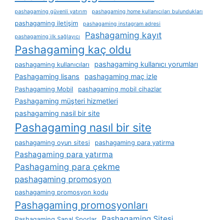
pashagaming güvenli yatırım
pashagaming home kullanıcıları bulundukları
pashagaming iletişim
pashagaming instagram adresi
Pashagaming kayıt
pashagaming i̇lk sağlayıcı
Pashagaming kaç oldu
pashagaming kullanıcı yorumları
pashagaming kullanıcıları
Pashagaming lisans
pashagaming maç izle
Pashagaming Mobil
pashagaming mobil cihazlar
Pashagaming müşteri hizmetleri
pashagaming nasil bir site
Pashagaming nasıl bir site
pashagaming oyun sitesi
pashagaming para yatirma
Pashagaming para yatırma
Pashagaming para çekme
pashagaming promosyon
pashagaming promosyon kodu
Pashagaming promosyonları
Pashagaming Sitesi
Pashagaming Sanal Sporlar